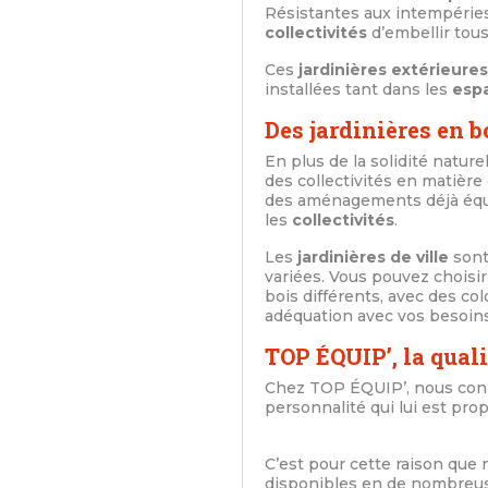
Résistantes aux intempéries
collectivités
d’embellir tou
Ces
jardinières extérieures
installées tant dans les
esp
Des jardinières en 
En plus de la solidité nature
des collectivités en matière
des aménagements déjà équip
les
collectivités
.
Les
jardinières de ville
sont
variées. Vous pouvez choisir
bois différents, avec des c
adéquation avec vos besoin
TOP ÉQUIP’, la quali
Chez TOP ÉQUIP’, nous conn
personnalité qui lui est pr
C’est pour cette raison que 
disponibles en de nombreuse