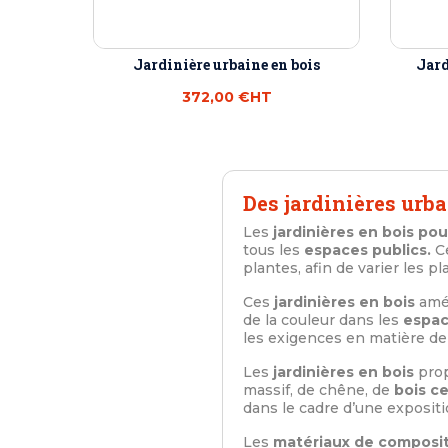
Jardinière urbaine en bois
Jard
372,00 €
HT
Des jardinières urba
Les
jardinières en bois pour
tous les
espaces publics.
C
plantes, afin de varier les pla
Ces
jardinières en bois
amél
de la couleur dans les
espac
les exigences en matière de 
Les
jardinières en bois
pro
massif, de chêne, de
bois ce
dans le cadre d’une exposit
Les
matériaux de composi