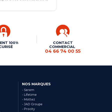
ENT 100%
CONTACT
CURISÉ
COMMERCIAL
04 66 74 00 55
NOS MARQUES
- Serem
- Lifetime
- Mottez
- JAD Groupe
- Procity