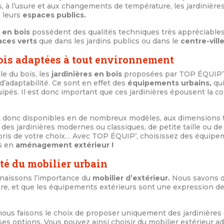
, à l’usure et aux changements de température, les jardinière
s leurs
espaces publics.
 en bois
possèdent des qualités techniques très appréciables,
aces verts
que dans les jardins publics ou dans le
centre-vill
bois adaptées à tout environnement
lle du bois, les
jardinières en bois
proposées par TOP ÉQUIP’
 d’adaptabilité. Ce sont en effet des
équipements urbains,
qui
és. Il est donc important que ces jardinières épousent la co
 donc disponibles en de nombreux modèles, aux dimensions t
 des jardinières modernes ou classiques, de petite taille ou d
oloris de votre choix… Avec TOP ÉQUIP’, choisissez des équipe
s en
aménagement extérieur !
té du mobilier urbain
aissons l’importance du
mobilier d’extérieur.
Nous savons q
opre, et que les équipements extérieurs sont une expression 
nous faisons le choix de proposer uniquement des jardinières 
s options. Vous pouvez ainsi choisir du mobilier extérieur ad