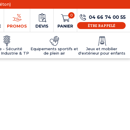
éton)
0
04 66 74 00 55
ÊTRE RAPPELÉ
E
PROMOS
DEVIS
PANIER
ie - Sécurité
Equipements sportifs et
Jeux et mobilier
 Industrie & TP
de plein air
d'extérieur pour enfants
NS
EAUX
R
E JEUX
ÉRIEUR
IFS
PANNEAU D'INFORMATION ÂGE
TABLES DE PING-PONG ET TEQBALL
D'UTILISATION
ier
e sécurité
Tables de ping pong en béton
Tables de ping-pong en résine
MOBILIER D'EXTÉRIEUR POUR ENFANTS
R
u