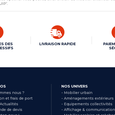
UIP’.
ES DES
LIVRAISON RAPIDE
PAIEM
ESSIFS
SÉ
POS
NOS UNIVERS
ommes nous ?
- Mobilier urbain
son et frais de port
- Aménagements extérieurs
 Actualités
- Equipements collectivités
de de devis
- Affichage & communication