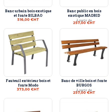
Banc urbain bois exotique
Banc public en bois
et fonte BILBAO
exotique MADRID
516,00 €
HT
À partir de
257,00 €
HT
Fauteuil extérieur bois et
Banc de ville bois et fonte
fonte Modo
BURGOS
373,00 €
HT
À partir de
257,00 €
HT