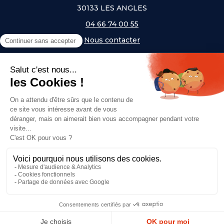
30133 LES ANGLES
04 66 74 00 55
Nous contacter
A PROPOS
NOS UNIVERS
NOS MARQUES
- Serem
- Lifetime
- Mottez
- JAD Groupe
- Procity
© Copyright 2026, Top Equip' - Réalisé par
Agence Off