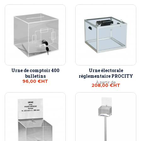
Urne de comptoir 400
Urne électorale
bulletins
réglementaire PROCITY
96,00 €
HT
À partir de
208,00 €
HT