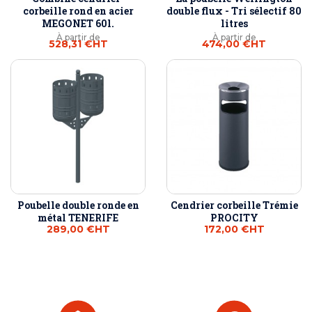
corbeille rond en acier
double flux - Tri sélectif 80
MEGONET 60l.
litres
À partir de
À partir de
528,31 €
HT
474,00 €
HT
Poubelle double ronde en
Cendrier corbeille Trémie
métal TENERIFE
PROCITY
289,00 €
HT
172,00 €
HT