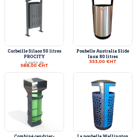
Corbeille Silaos 50 litres
Poubelle Australia Slide
PROCITY
Inox 80 litres
553,00 €
HT
À partir de
588,00 €
HT
Combiné cendrier-
La poubelle Wellington