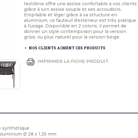
éton extérieurs
ributs
textilène offre une assise confortable à vos clients
étal extérieurs
lle et médaille d'honneur
grâce à son assise souple et ses accoudoirs.
rte fanion
Empilable et léger grâce à sa structure en
et cérémonies
aluminium, ce fauteuil d'extérieur est très pratique
à l'usage. Disponible en 2 coloris, il permet de
donner un style contemporain pour la version
grise, ou plus naturel pour la version beige.
NOS CLIENTS AIMENT CES PRODUITS
IMPRIMER LA FICHE PRODUIT
e
e synthétique
aluminium Ø 28 x 1,35 mm