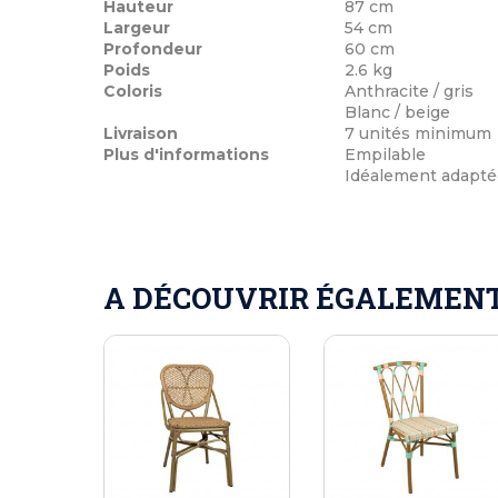
Hauteur
87 cm
Largeur
54 cm
Profondeur
60 cm
Poids
2.6 kg
Coloris
Anthracite / gris
Blanc / beige
Livraison
7 unités minimum
Plus d'informations
Empilable
Idéalement adaptée
A DÉCOUVRIR ÉGALEMENT 