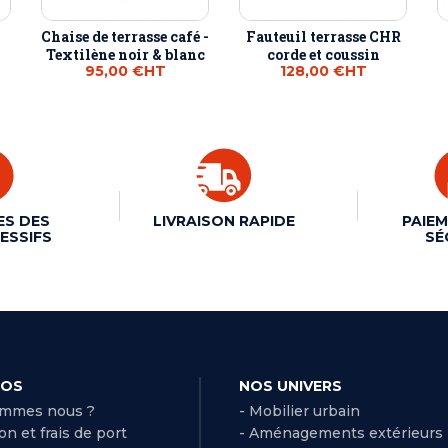
Chaise de terrasse café -
Fauteuil terrasse CHR
Textilène noir & blanc
corde et coussin
95,00 €
HT
128,00 €
HT
ES DES
LIVRAISON RAPIDE
PAIEM
ESSIFS
SÉ
POS
NOS UNIVERS
ommes nous ?
- Mobilier urbain
son et frais de port
- Aménagements extérieurs