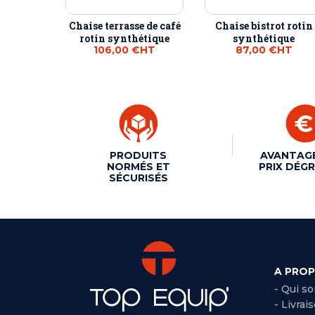
Chaise terrasse de café
Chaise bistrot rotin
rotin synthétique
synthétique
106,00 €
HT
87,00 €
HT
PRODUITS
AVANTAG
NORMÉS ET
PRIX DÉGR
SÉCURISÉS
A PRO
- Qui s
- Livrai