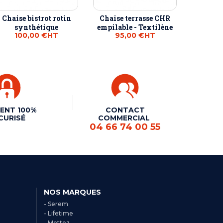
Chaise bistrot rotin
Chaise terrasse CHR
synthétique
empilable - Textilène
100,00 €
HT
95,00 €
HT
ENT 100%
CONTACT
CURISÉ
COMMERCIAL
04 66 74 00 55
NOS MARQUES
- Serem
- Lifetime
- Mottez