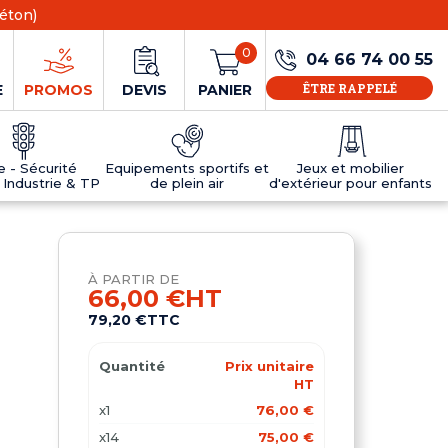
éton)
0
04 66 74 00 55
ÊTRE RAPPELÉ
E
PROMOS
DEVIS
PANIER
ie - Sécurité
Equipements sportifs et
Jeux et mobilier
 Industrie & TP
de plein air
d'extérieur pour enfants
NS
EAUX
R
E JEUX
ÉRIEUR
IFS
PANNEAU D'INFORMATION ÂGE
TABLES DE PING-PONG ET TEQBALL
D'UTILISATION
ier
e sécurité
Tables de ping pong en béton
À PARTIR DE
Tables de ping-pong en résine
66,00 €
HT
MOBILIER D'EXTÉRIEUR POUR ENFANTS
79,20 €
TTC
R
Quantité
Prix unitaire
u
HT
x1
76,00 €
x14
75,00 €