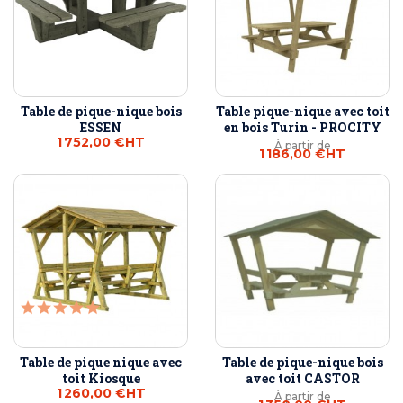
Table de pique-nique bois
Table pique-nique avec toit
ESSEN
en bois Turin - PROCITY
1 752,00 €
HT
À partir de
1 186,00 €
HT
Table de pique nique avec
Table de pique-nique bois
toit Kiosque
avec toit CASTOR
1 260,00 €
HT
À partir de