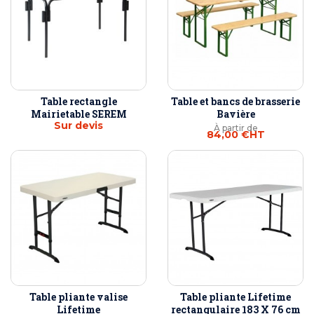
Table rectangle
Table et bancs de brasserie
Mairietable SEREM
Bavière
Sur devis
À partir de
84,00 €
HT
Table pliante valise
Table pliante Lifetime
Lifetime
rectangulaire 183 X 76 cm