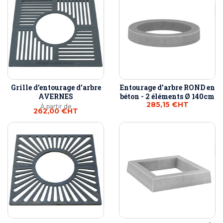
Grille d'entourage d'arbre
Entourage d'arbre ROND en
AVERNES
béton - 2 éléments Ø 140cm
285,15 €
HT
À partir de
262,00 €
HT