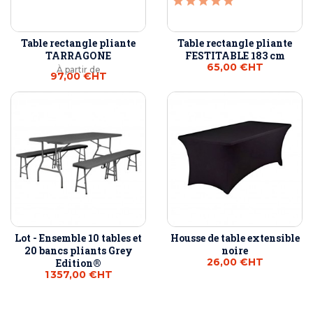
Table rectangle pliante
Table rectangle pliante
TARRAGONE
FESTITABLE 183 cm
65,00 €
HT
À partir de
97,00 €
HT
Lot - Ensemble 10 tables et
Housse de table extensible
20 bancs pliants Grey
noire
26,00 €
HT
Edition®
1 357,00 €
HT