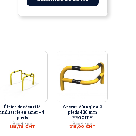
Étrier de sécurité
Arceau d'angle à 2
industrie en acier - 4
pieds 430 mm
pieds
PROCITY
À partir de
À partir de
155,75 €
HT
216,00 €
HT