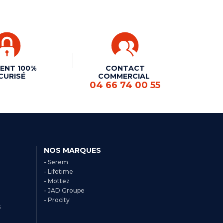
ENT 100%
CONTACT
CURISÉ
COMMERCIAL
04 66 74 00 55
NOS MARQUES
- Serem
- Lifetime
- Mottez
- JAD Groupe
- Procity
s