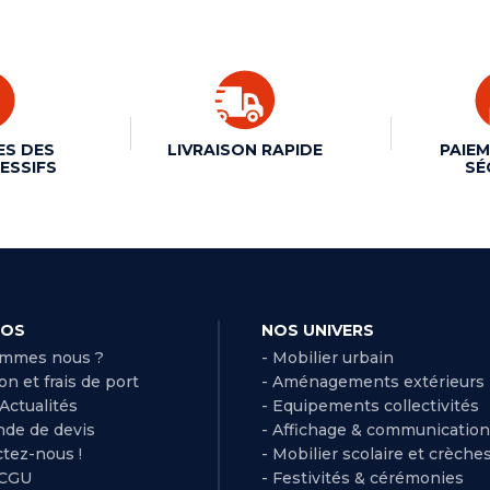
ES DES
LIVRAISON RAPIDE
PAIEM
ESSIFS
SÉ
POS
NOS UNIVERS
ommes nous ?
- Mobilier urbain
son et frais de port
- Aménagements extérieurs
 Actualités
- Equipements collectivités
de de devis
- Affichage & communication
ctez-nous !
- Mobilier scolaire et crèche
 CGU
- Festivités & cérémonies