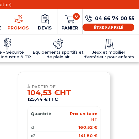
éton)
0
04 66 74 00 55
ÊTRE RAPPELÉ
E
PROMOS
DEVIS
PANIER
ie - Sécurité
Equipements sportifs et
Jeux et mobilier
 Industrie & TP
de plein air
d'extérieur pour enfants
NS
EAUX
R
E JEUX
ÉRIEUR
IFS
PANNEAU D'INFORMATION ÂGE
TABLES DE PING-PONG ET TEQBALL
D'UTILISATION
ier
e sécurité
Tables de ping pong en béton
À PARTIR DE
Tables de ping-pong en résine
104,53 €
HT
MOBILIER D'EXTÉRIEUR POUR ENFANTS
125,44 €
TTC
R
Quantité
Prix unitaire
u
HT
x1
160,52 €
x2
141,80 €