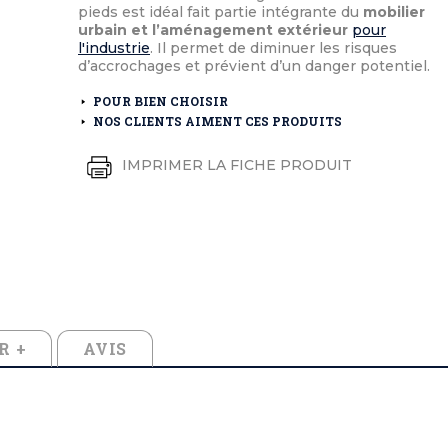
éton extérieurs
ributs
pieds est idéal fait partie intégrante du
mobilier
étal extérieurs
lle et médaille d'honneur
urbain et l’aménagement extérieur
pour
rte fanion
l'industrie
. Il permet de diminuer les risques
et cérémonies
d’accrochages et prévient d’un danger potentiel.
POUR BIEN CHOISIR
NOS CLIENTS AIMENT CES PRODUITS
IMPRIMER LA FICHE PRODUIT
R +
AVIS