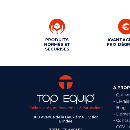
PRODUITS
AVANTAG
NORMÉS ET
PRIX DÉGR
SÉCURISÉS
A PRO
- Qui s
- Livrai
- Blog -
Collectivités, professionnels & Particuliers
- Deman
980 Avenue de la Deuxième Division
- Conta
Blindée
-
CGV -
30133 LES ANGLES