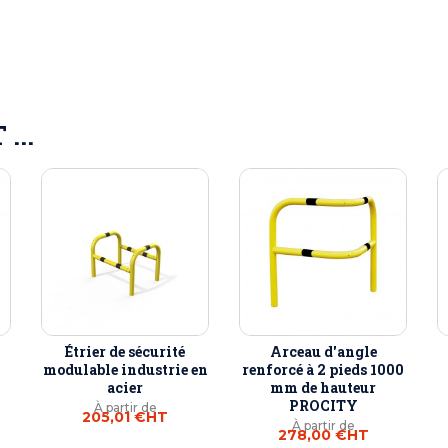
...
Étrier de sécurité
Arceau d'angle
modulable industrie en
renforcé à 2 pieds 1000
acier
mm de hauteur
PROCITY
À partir de
205,01 €
HT
À partir de
278,00 €
HT