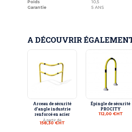
Poids
10,5
Garantie
5 ANS
A DÉCOUVRIR ÉGALEMENT 
Arceau de sécurité
Épingle de sécurité
d'angle industrie
PROCITY
112,00 €
HT
renforcé en acier
À partir de
158,30 €
HT