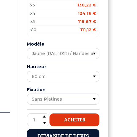
x3
130,22 €
x4
124,16 €
x5
119,67 €
x10
111,12 €
x15
108,37 €
Modèle
x20
104,53 €
Hauteur
Fixation
ACHETER
DEMANDE DE DEVIS