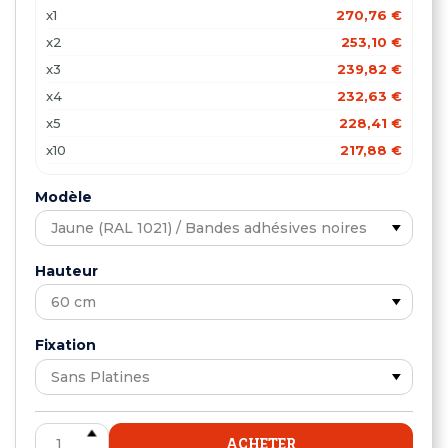
x1
270,76 €
x2
253,10 €
x3
239,82 €
x4
232,63 €
x5
228,41 €
x10
217,88 €
x15
212,53 €
Modèle
x20
205,01 €
Hauteur
Fixation
ACHETER