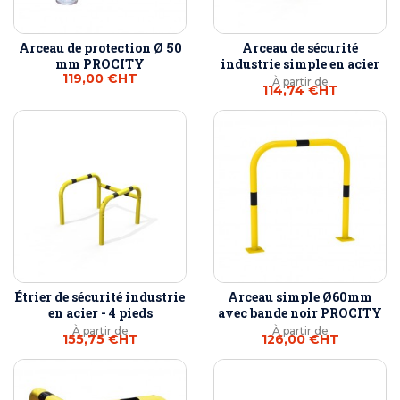
Arceau de protection Ø 50
Arceau de sécurité
mm PROCITY
industrie simple en acier
119,00 €
HT
À partir de
114,74 €
HT
Étrier de sécurité industrie
Arceau simple Ø60mm
en acier - 4 pieds
avec bande noir PROCITY
À partir de
À partir de
155,75 €
HT
126,00 €
HT