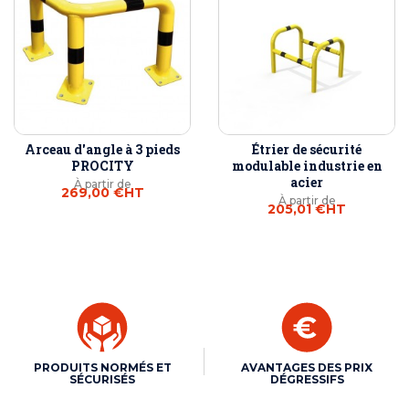
Arceau d'angle à 3 pieds
Étrier de sécurité
PROCITY
modulable industrie en
acier
À partir de
269,00 €
HT
À partir de
205,01 €
HT
PRODUITS NORMÉS ET
AVANTAGES DES PRIX
SÉCURISÉS
DÉGRESSIFS