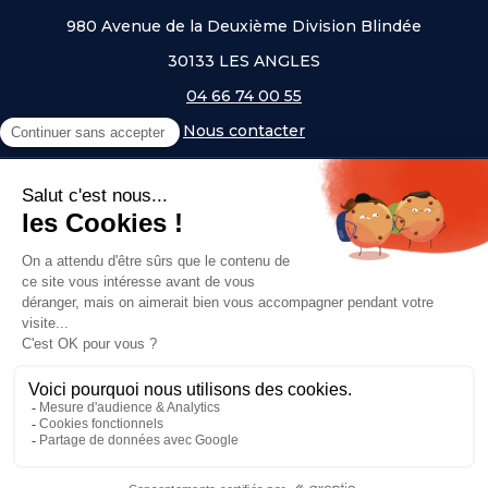
980 Avenue de la Deuxième Division Blindée
30133 LES ANGLES
04 66 74 00 55
Nous contacter
A PROPOS
NOS UNIVERS
NOS MARQUES
- Serem
- Lifetime
- Mottez
- JAD Groupe
- Procity