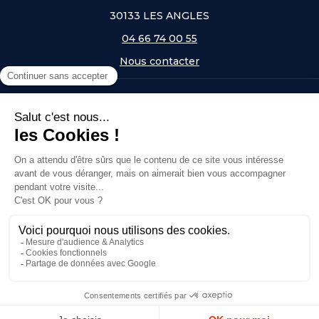
30133 LES ANGLES
04 66 74 00 55
Nous contacter
A PROPOS
NOS UNIVERS
NOS MARQUES
- Serem
- Lifetime
- Mottez
- JAD Groupe
- Procity
© Copyright 2026, Top Equip' - Réalisé par
Agence Off