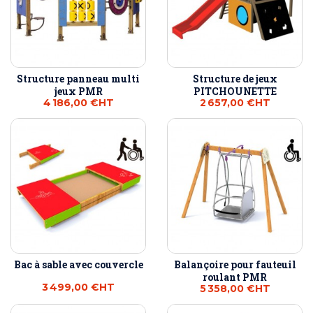
Structure panneau multi
Structure de jeux
jeux PMR
PITCHOUNETTE
4 186,00 €
HT
2 657,00 €
HT
Bac à sable avec couvercle
Balançoire pour fauteuil
roulant PMR
3 499,00 €
HT
5 358,00 €
HT