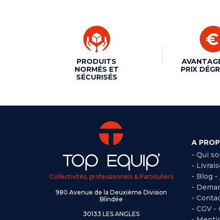
PRODUITS
AVANTAG
NORMÉS ET
PRIX DÉGR
SÉCURISÉS
A PRO
- Qui s
- Livrai
- Blog -
Collectivités, professionnels & Particuliers
- Deman
980 Avenue de la Deuxième Division
- Conta
Blindée
-
CGV -
30133 LES ANGLES
-
Mentio