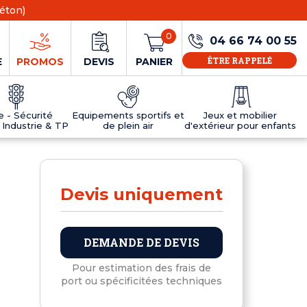
éton)
0
04 66 74 00 55
ÊTRE RAPPELÉ
E
PROMOS
DEVIS
PANIER
ie - Sécurité
Equipements sportifs et
Jeux et mobilier
 Industrie & TP
de plein air
d'extérieur pour enfants
NS
EAUX
R
E JEUX
ÉRIEUR
IFS
PANNEAU D'INFORMATION ÂGE
TABLES DE PING-PONG ET TEQBALL
D'UTILISATION
ier
e sécurité
Tables de ping pong en béton
Devis uniquement
Tables de ping-pong en résine
MOBILIER D'EXTÉRIEUR POUR ENFANTS
R
DEMANDE DE DEVIS
u
Pour estimation des frais de
port ou spécificitées techniques