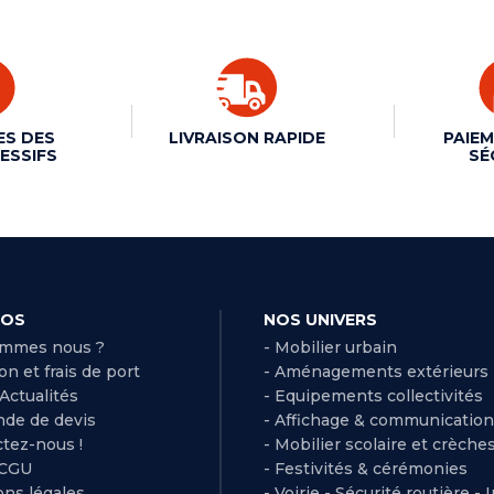
ES DES
LIVRAISON RAPIDE
PAIEM
ESSIFS
SÉ
POS
NOS UNIVERS
ommes nous ?
- Mobilier urbain
son et frais de port
- Aménagements extérieurs
 Actualités
- Equipements collectivités
de de devis
- Affichage & communication
ctez-nous !
- Mobilier scolaire et crèche
 CGU
- Festivités & cérémonies
ns légales
- Voirie - Sécurité routière - 