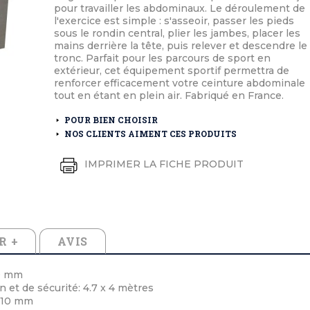
éton extérieurs
ributs
pour travailler les abdominaux. Le déroulement de
étal extérieurs
lle et médaille d'honneur
l'exercice est simple : s'asseoir, passer les pieds
rte fanion
sous le rondin central, plier les jambes, placer les
et cérémonies
mains derrière la tête, puis relever et descendre le
tronc. Parfait pour les parcours de sport en
extérieur, cet équipement sportif permettra de
renforcer efficacement votre ceinture abdominale
tout en étant en plein air. Fabriqué en France.
POUR BIEN CHOISIR
NOS CLIENTS AIMENT CES PRODUITS
IMPRIMER LA FICHE PRODUIT
R +
AVIS
0 mm
 et de sécurité: 4.7 x 4 mètres
 110 mm