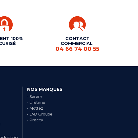
ENT 100%
CONTACT
CURISÉ
COMMERCIAL
04 66 74 00 55
NOS MARQUES
- Serem
- Lifetime
- Mottez
- JAD Groupe
- Procity
s
Industrie