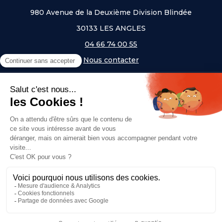
980 Avenue de la Deuxième Division Blindée
30133 LES ANGLES
04 66 74 00 55
Nous contacter
A PROPOS
NOS UNIVERS
NOS MARQUES
- Serem
- Lifetime
- Mottez
- JAD Groupe
- Procity