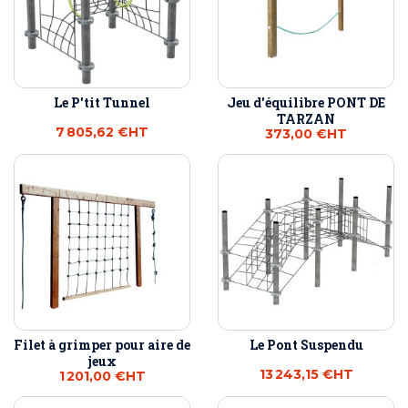
Le P'tit Tunnel
Jeu d'équilibre PONT DE
TARZAN
7 805,62 €
HT
373,00 €
HT
Filet à grimper pour aire de
Le Pont Suspendu
jeux
13 243,15 €
HT
1 201,00 €
HT