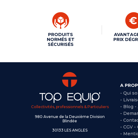
PRODUITS
AVANTAG
NORMÉS ET
PRIX DÉGR
SÉCURISÉS
A PRO
- Qui s
- Livrai
- Blog -
Collectivités, professionnels & Particuliers
- Deman
980 Avenue de la Deuxième Division
- Conta
Blindée
-
CGV -
30133 LES ANGLES
-
Mentio