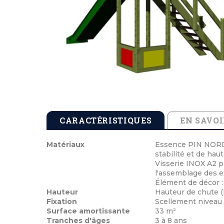
Tables de pique-nique en béton
Cendriers en b
Echarpes et att
Tables de pique-nique en stratifié compact
Cendriers en m
Médailles de vi
Tables de pique-nique en plastique recyclé
Cocardes et po
Tables de pique-nique enfants
Inauguration 
CARACTÉRISTIQUES
EN SAVOI
Matériaux
Essence PIN NORD 
stabilité et de hau
Visserie INOX A2 p
l'assemblage des e
Élément de décor 
Hauteur
Hauteur de chute (H
Fixation
Scellement niveau 
Surface amortissante
33 m²
Tranches d'âges
3 à 8 ans