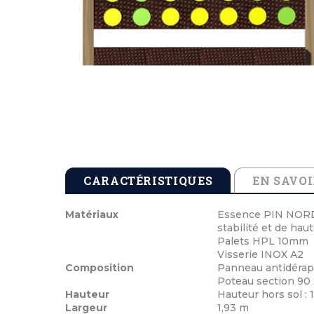
Tables de pique-nique en béton
Cendriers en b
Echarpes et att
Tables de pique-nique en stratifié compact
Cendriers en m
Médailles de vi
Tables de pique-nique en plastique recyclé
Cocardes et po
Tables de pique-nique enfants
Inauguration 
CARACTÉRISTIQUES
EN SAVOI
Matériaux
Essence PIN NORD 
stabilité et de hau
Palets HPL 10mm
Visserie INOX A2
Composition
Panneau antidérapa
Poteau section 90
Hauteur
Hauteur hors sol : 
Largeur
1,93 m