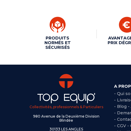
PRODUITS
AVANTAG
NORMÉS ET
PRIX DÉGR
SÉCURISÉS
A PRO
- Qui s
- Livrai
- Blog -
Collectivités, professionnels & Particuliers
- Deman
980 Avenue de la Deuxième Division
- Conta
Blindée
-
CGV -
30133 LES ANGLES