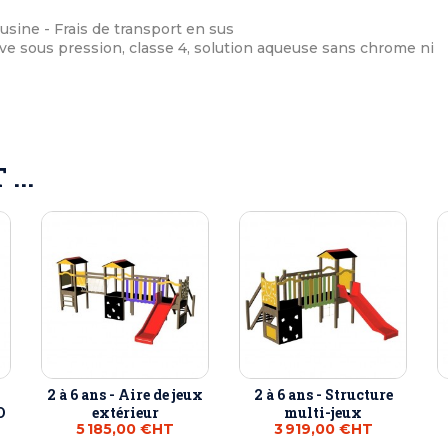
 usine - Frais de transport en sus
ve sous pression, classe 4, solution aqueuse sans chrome ni
...
2 à 6 ans - Aire de jeux
2 à 6 ans - Structure
O
extérieur
multi-jeux
5 185,00 €
HT
3 919,00 €
HT