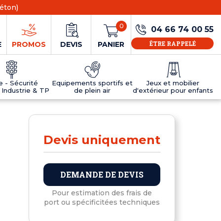
éton)
0
04 66 74 00 55
ÊTRE RAPPELÉ
E
PROMOS
DEVIS
PANIER
ie - Sécurité
Equipements sportifs et
Jeux et mobilier
 Industrie & TP
de plein air
d'extérieur pour enfants
NS
EAUX
R
E JEUX
ÉRIEUR
IFS
PANNEAU D'INFORMATION ÂGE
TABLES DE PING-PONG ET TEQBALL
D'UTILISATION
ier
e sécurité
Tables de ping pong en béton
Devis uniquement
Tables de ping-pong en résine
MOBILIER D'EXTÉRIEUR POUR ENFANTS
R
DEMANDE DE DEVIS
u
Pour estimation des frais de
port ou spécificitées techniques