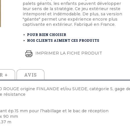
éton extérieurs
ributs
palets géants, les enfants peuvent développer
étal extérieurs
lle et médaille d'honneur
leur sens de la stratégie. Ce jeu extérieur reste
rte fanion
intemporel et indémodable. De plus, sa version
et cérémonies
"géante" permet une expérience encore plus
captivante en extérieur. Fabriqué en France.
POUR BIEN CHOISIR
NOS CLIENTS AIMENT CES PRODUITS
IMPRIMER LA FICHE PRODUIT
R +
AVIS
ROUGE origine FINLANDE et/ou SUEDE, catégorie 5, gage d
te résistance
nt ép.15 mm pour l’habillage et le bac de réception
 x 90 mm
1.37 m