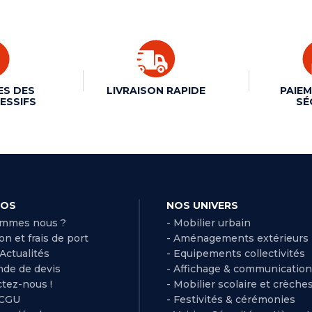
ES DES
LIVRAISON RAPIDE
PAIEM
ESSIFS
SÉ
POS
NOS UNIVERS
ommes nous ?
- Mobilier urbain
son et frais de port
- Aménagements extérieurs
 Actualités
- Equipements collectivités
de de devis
- Affichage & communication
ctez-nous !
- Mobilier scolaire et crèche
 CGU
- Festivités & cérémonies