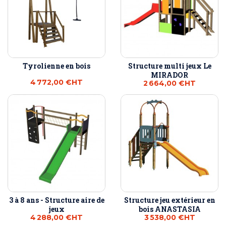
Tyrolienne en bois
Structure multi jeux Le
MIRADOR
4 772,00 €
HT
2 664,00 €
HT
3 à 8 ans - Structure aire de
Structure jeu extérieur en
jeux
bois ANASTASIA
4 288,00 €
HT
3 538,00 €
HT