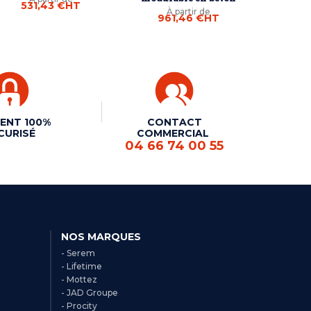
531,43 €
HT
À partir de
961,46 €
HT
ENT 100%
CONTACT
CURISÉ
COMMERCIAL
04 66 74 00 55
NOS MARQUES
- Serem
- Lifetime
- Mottez
- JAD Groupe
- Procity