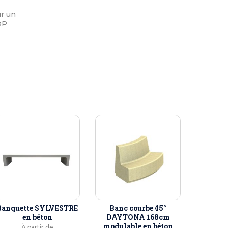
ur un
OP
Banquette SYLVESTRE
Banc courbe 45°
en béton
DAYTONA 168cm
modulable en béton
À partir de