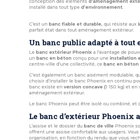
conception des éléments
d’aménagement extér
installé dans tout type
d’environnement
.
C’est un
banc fiable et durable,
qui résiste aux
parfait état dans tout aménagement extérieur.
Un banc public adapté à tout 
Le
banc extérieur Phoenix
a l’avantage de pouvo
un
banc en béton
conçu pour une
installation 
centre-ville d’une collectivité, ce
banc en béton
C’est également un banc aisément modulable, qui 
choisir d’installer le banc Phoenix en continu p
banc existe en
version concave (
1 150 kg) et en
aménagement extérieur.
Le banc Phoenix peut être isolé ou combiné, et 
Le banc d’extérieur Phoenix
L’assise et le dossier du
banc de ville
Phoenix so
offrent une assise confortable aux usagers. Vous
organisation, en fonction du rendu que vous rec