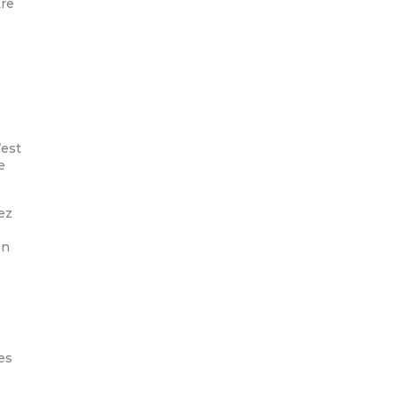
tre
’est
e
ez
en
es