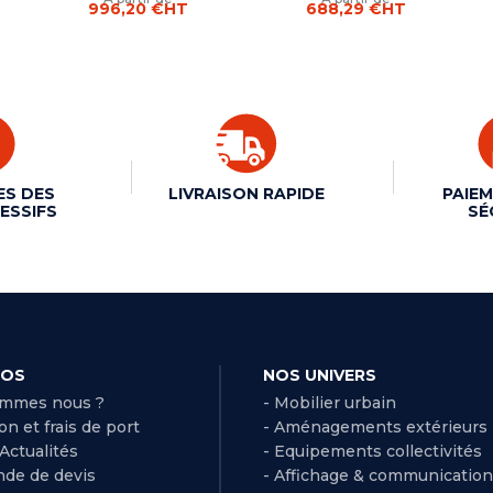
996,20 €
HT
688,29 €
HT
ES DES
LIVRAISON RAPIDE
PAIEM
ESSIFS
SÉ
POS
NOS UNIVERS
ommes nous ?
- Mobilier urbain
son et frais de port
- Aménagements extérieurs
 Actualités
- Equipements collectivités
de de devis
- Affichage & communication