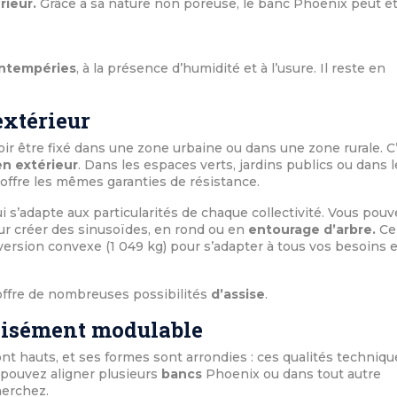
ieur.
Grâce à sa nature non poreuse, le banc Phoenix peut ê
intempéries
, à la présence d’humidité et à l’usure. Il reste en
extérieur
ir être fixé dans une zone urbaine ou dans une zone rurale. C
en extérieur
. Dans les espaces verts, jardins publics ou dans l
offre les mêmes garanties de résistance.
s’adapte aux particularités de chaque collectivité. Vous pouv
our créer des sinusoïdes, en rond ou en
entourage d’arbre.
Ce
 version convexe (1 049 kg) pour s’adapter à tous vos besoins 
offre de nombreuses possibilités
d’assise
.
 aisément modulable
nt hauts, et ses formes sont arrondies : ces qualités techniqu
 pouvez aligner plusieurs
bancs
Phoenix ou dans tout autre
herchez.