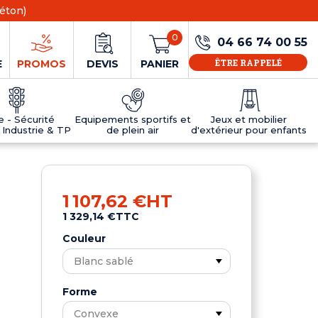
éton)
0
04 66 74 00 55
ÊTRE RAPPELÉ
E
PROMOS
DEVIS
PANIER
ie - Sécurité
Equipements sportifs et
Jeux et mobilier
 Industrie & TP
de plein air
d'extérieur pour enfants
NS
EAUX
R
E JEUX
ÉRIEUR
IFS
PANNEAU D'INFORMATION ÂGE
TABLES DE PING-PONG ET TEQBALL
D'UTILISATION
ier
e sécurité
Tables de ping pong en béton
1 107,62 €
HT
Tables de ping-pong en résine
1 329,14 €
TTC
MOBILIER D'EXTÉRIEUR POUR ENFANTS
R
Couleur
u
Forme