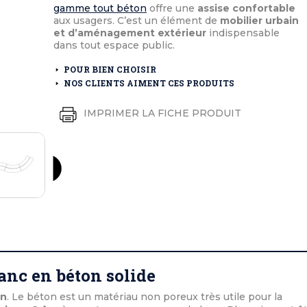
éton extérieurs
ributs
gamme tout béton
offre une
assise confortable
étal extérieurs
lle et médaille d'honneur
aux usagers. C’est un élément de
mobilier urbain
rte fanion
et d’aménagement extérieur
indispensable
et cérémonies
dans tout espace public.
POUR BIEN CHOISIR
NOS CLIENTS AIMENT CES PRODUITS
IMPRIMER LA FICHE PRODUIT
anc en béton solide
on
. Le béton est un matériau non poreux très utile pour la