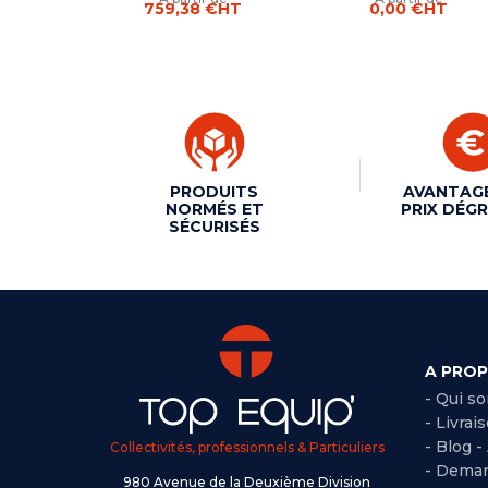
759,38 €
HT
0,00 €
HT
PRODUITS
AVANTAG
NORMÉS ET
PRIX DÉGR
SÉCURISÉS
A PRO
- Qui s
- Livrai
- Blog -
Collectivités, professionnels & Particuliers
- Deman
980 Avenue de la Deuxième Division