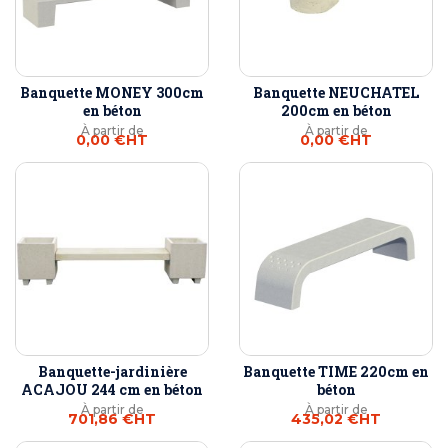
Banquette MONEY 300cm
Banquette NEUCHATEL
en béton
200cm en béton
À partir de
À partir de
0,00 €
HT
0,00 €
HT
Banquette-jardinière
Banquette TIME 220cm en
ACAJOU 244 cm en béton
béton
À partir de
À partir de
701,86 €
HT
435,02 €
HT