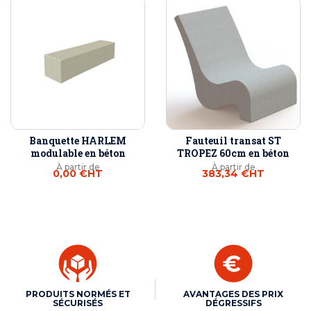
Banquette HARLEM
Fauteuil transat ST
modulable en béton
TROPEZ 60cm en béton
À partir de
À partir de
0,00 €
HT
383,34 €
HT
PRODUITS NORMÉS ET
AVANTAGES DES PRIX
SÉCURISÉS
DÉGRESSIFS