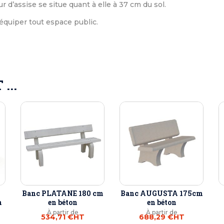
 d’assise se situe quant à elle à 37 cm du sol.
équiper tout espace public.
...
Banc PLATANE 180 cm
Banc AUGUSTA 175cm
n
en béton
en béton
À partir de
À partir de
534,71 €
HT
688,29 €
HT