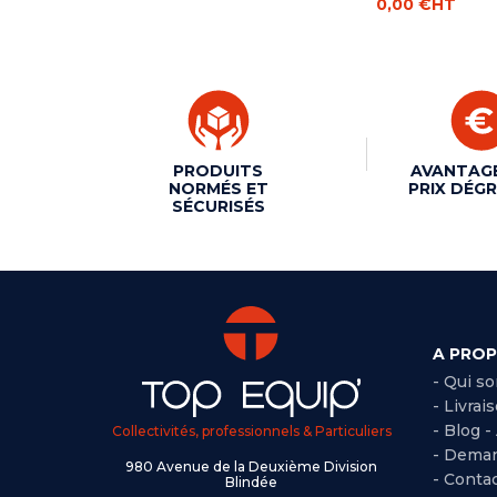
0,00 €
HT
PRODUITS
AVANTAG
NORMÉS ET
PRIX DÉGR
SÉCURISÉS
A PRO
- Qui s
- Livrai
- Blog -
Collectivités, professionnels & Particuliers
- Deman
980 Avenue de la Deuxième Division
- Conta
Blindée