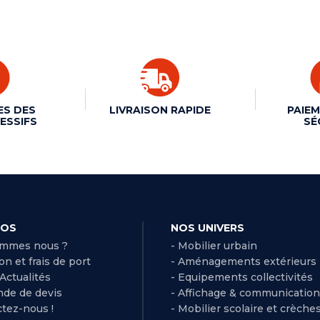
ES DES
LIVRAISON RAPIDE
PAIEM
ESSIFS
SÉ
POS
NOS UNIVERS
ommes nous ?
- Mobilier urbain
son et frais de port
- Aménagements extérieurs
 Actualités
- Equipements collectivités
de de devis
- Affichage & communication
ctez-nous !
- Mobilier scolaire et crèche