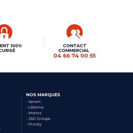
ENT 100%
CONTACT
CURISÉ
COMMERCIAL
04 66 74 00 55
NOS MARQUES
- Serem
- Lifetime
- Mottez
- JAD Groupe
- Procity
s