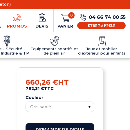
éton)
0
04 66 74 00 55
ÊTRE RAPPELÉ
E
PROMOS
DEVIS
PANIER
ie - Sécurité
Equipements sportifs et
Jeux et mobilier
 Industrie & TP
de plein air
d'extérieur pour enfants
NS
EAUX
R
E JEUX
ÉRIEUR
IFS
PANNEAU D'INFORMATION ÂGE
TABLES DE PING-PONG ET TEQBALL
D'UTILISATION
ier
e sécurité
Tables de ping pong en béton
660,26 €
HT
Tables de ping-pong en résine
792,31 €
TTC
MOBILIER D'EXTÉRIEUR POUR ENFANTS
R
Couleur
u
DEMANDE DE DEVIS