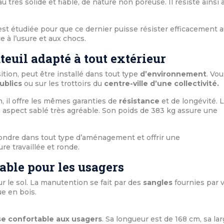
u très solide et fiable, de nature non poreuse. Il résiste ainsi 
st étudiée pour que ce dernier puisse résister efficacement 
ce à l’usure et aux chocs.
teuil adapté à tout extérieur
tion, peut être installé dans tout type
d’environnement
. Vou
ublics
ou sur les trottoirs du
centre-ville d’une collectivité.
, il offre les mêmes garanties de
résistance
et de longévité. 
n aspect sablé très agréable. Son poids de 383 kg assure une
 fondre dans tout type d’aménagement et offrir une
re travaillée et ronde.
able pour les usagers
ur le sol. La manutention se fait par des
sangles
fournies par 
ue en bois.
se confortable aux usagers
. Sa longueur est de 168 cm, sa la