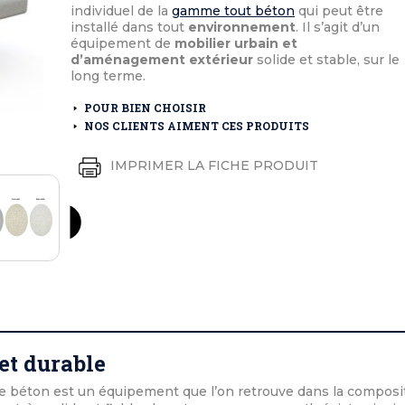
éton extérieurs
ributs
individuel de la
gamme tout béton
qui peut être
étal extérieurs
lle et médaille d'honneur
installé dans tout
environnement
. Il s’agit d’un
rte fanion
équipement de
mobilier urbain et
et cérémonies
d’aménagement extérieur
solide et stable, sur le
long terme.
POUR BIEN CHOISIR
NOS CLIENTS AIMENT CES PRODUITS
IMPRIMER LA FICHE PRODUIT
et durable
e béton est un équipement que l’on retrouve dans la composi