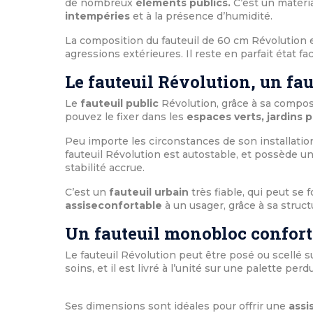
de nombreux
éléments publics.
C’est un matéria
intempéries
et à la présence d’humidité.
La composition du fauteuil de 60 cm Révolution e
agressions extérieures. Il reste en parfait état fa
Le fauteuil Révolution, un fau
Le
fauteuil public
Révolution, grâce à sa composi
pouvez le fixer dans les
espaces verts, jardins p
Peu importe les circonstances de son installation
fauteuil Révolution est autostable, et possède u
stabilité accrue.
C’est un
fauteuil urbain
très fiable, qui peut se
assise
confortable
à un usager, grâce à sa structu
Un fauteuil monobloc confort
Le fauteuil Révolution peut être posé ou scellé s
soins, et il est livré à l’unité sur une palette perd
Ses dimensions sont idéales pour offrir une
assi