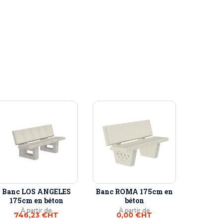
Banc LOS ANGELES
Banc ROMA 175cm en
175cm en béton
béton
À partir de
À partir de
746,23 €
HT
0,00 €
HT