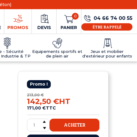
éton)
0
04 66 74 00 55
ÊTRE RAPPELÉ
E
PROMOS
DEVIS
PANIER
ie - Sécurité
Equipements sportifs et
Jeux et mobilier
 Industrie & TP
de plein air
d'extérieur pour enfants
NS
EAUX
R
E JEUX
ÉRIEUR
IFS
PANNEAU D'INFORMATION ÂGE
TABLES DE PING-PONG ET TEQBALL
D'UTILISATION
ier
e sécurité
Tables de ping pong en béton
Promo !
Tables de ping-pong en résine
MOBILIER D'EXTÉRIEUR POUR ENFANTS
213,00 €
142,50 €
HT
R
171,00 €
TTC
u
ACHETER