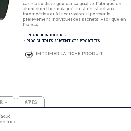
éton extérieurs
ributs
canine se distingue par sa qualité. Fabriqué en
étal extérieurs
lle et médaille d'honneur
aluminium thermolaqué, il est résistant aux
rte fanion
intempéries et à la corrosion. Il permet le
et cérémonies
prélèvement individuel des sachets. Fabriqué en
France.
POUR BIEN CHOISIR
NOS CLIENTS AIMENT CES PRODUITS
IMPRIMER LA FICHE PRODUIT
R +
AVIS
laqué
 en Inox