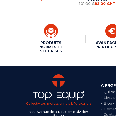
101,00 €
82,00 €
HT
PRODUITS
AVANTAG
NORMÉS ET
PRIX DÉGR
SÉCURISÉS
A PRO
- Qui s
- Livrai
- Blog -
Collectivités, professionnels & Particuliers
- Deman
980 Avenue de la Deuxième Division
- Conta
Blindée