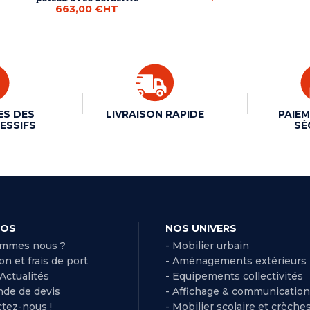
663,00 €
HT
ES DES
LIVRAISON RAPIDE
PAIEM
ESSIFS
SÉ
POS
NOS UNIVERS
ommes nous ?
- Mobilier urbain
son et frais de port
- Aménagements extérieurs
 Actualités
- Equipements collectivités
de de devis
- Affichage & communication
ctez-nous !
- Mobilier scolaire et crèche