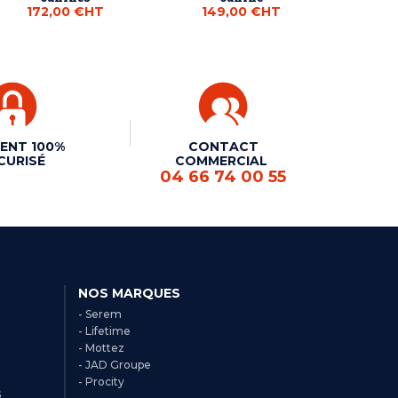
172,00 €
HT
149,00 €
HT
ENT 100%
CONTACT
CURISÉ
COMMERCIAL
04 66 74 00 55
NOS MARQUES
- Serem
- Lifetime
- Mottez
- JAD Groupe
- Procity
s