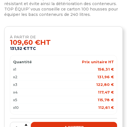
résistant et évite ainsi la détérioration des conteneurs.
TOP ÉQUIP’ vous conseille ce carton 100 housses pour
équiper les bacs conteneurs de 240 litres.
À PARTIR DE
109,60 €
HT
131,52 €
TTC
Quantité
Prix unitaire HT
x1
156,31 €
x2
131,96 €
x3
122,80 €
x4
117,47 €
x5
115,78 €
x10
112,61 €
x15
109,60 €