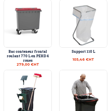
Bac conteneur frontal
Support 110 L
roulant 770 L en PEHD 4
105,46 €
HT
roues
279,00 €
HT