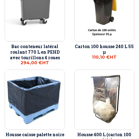
Bac conteneur latéral
Carton 100 housse 240 L 55
roulant 770 L en PEHD
µ
110,10 €
HT
avec tourillons 4 roues
294,00 €
HT
Housse caisse palette noire
Housse 400 L (carton 100