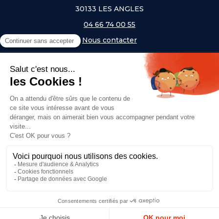
30133 LES ANGLES
04 66 74 00 55
Nous contacter
A PROPOS
NOS UNIVERS
NOS MARQUES
- Serem
- Lifetime
- Mottez
- JAD Groupe
- Procity
© Copyright 2026, Top Equip' - Réalisé par
Agence Off