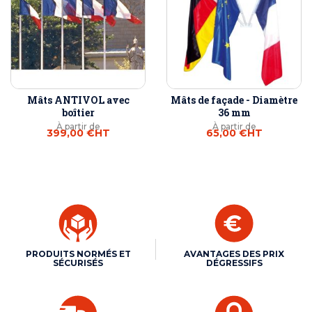
Mâts ANTIVOL avec
Mâts de façade - Diamètre
boîtier
36 mm
À partir de
À partir de
399,00 €
HT
65,00 €
HT
PRODUITS NORMÉS ET
AVANTAGES DES PRIX
SÉCURISÉS
DÉGRESSIFS