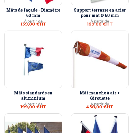
Mâts de façade - Diamètre
Support terrasse en acier
60 mm
pour mât Ø 60 mm
À partir de
À partir de
139,00 €
HT
169,00 €
HT
Mâts standards en
Mât manche à air +
aluminium
Girouette
À partir de
À partir de
199,00 €
HT
458,00 €
HT