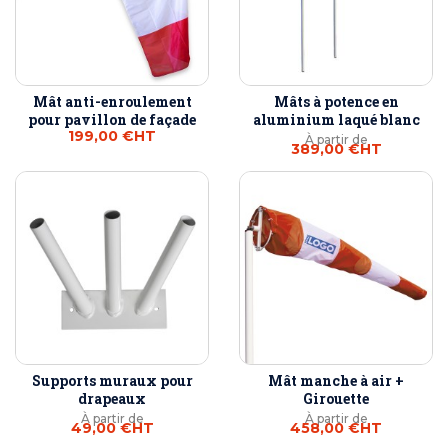
Mât anti-enroulement
Mâts à potence en
pour pavillon de façade
aluminium laqué blanc
199,00 €
HT
À partir de
389,00 €
HT
Supports muraux pour
Mât manche à air +
drapeaux
Girouette
À partir de
À partir de
49,00 €
HT
458,00 €
HT