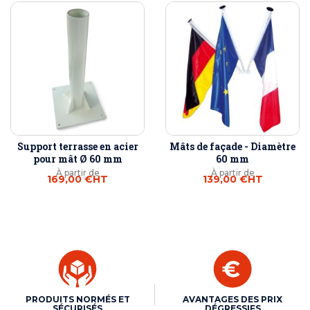
Support terrasse en acier
Mâts de façade - Diamètre
pour mât Ø 60 mm
60 mm
À partir de
À partir de
169,00 €
HT
139,00 €
HT
PRODUITS NORMÉS ET
AVANTAGES DES PRIX
SÉCURISÉS
DÉGRESSIFS