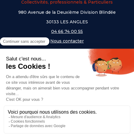
Collectivités, professionnels & Particuliers
980 Avenue de la Deuxième Division Blindée
30133 LES ANGLES
04 66 74 00 55
Nous contacter
A PROPOS
NOS UNIVERS
NOS MARQUES
- Serem
- Lifetime
- Mottez
- JAD Groupe
- Procity