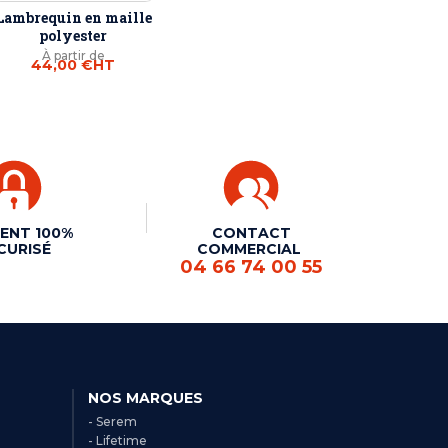
Lambrequin en maille
polyester
À partir de
44,00 €
HT
ENT 100%
CONTACT
CURISÉ
COMMERCIAL
04 66 74 00 55
NOS MARQUES
- Serem
- Lifetime