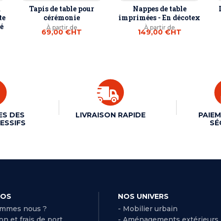
u
Tapis de table pour
Nappes de table
te
cérémonie
imprimées - En décotex
é
À partir de
À partir de
69,00 €
HT
149,00 €
HT
ES DES
LIVRAISON RAPIDE
PAIEM
ESSIFS
SÉ
POS
NOS UNIVERS
ommes nous ?
- Mobilier urbain
son et frais de port
- Aménagements extérieurs