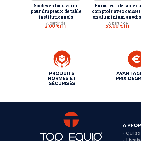
Socles en bois verni
Enrouleur de table o
pour drapeaux de table
comptoir avec caisset
institutionnels
en aluminium anodis
À partir de
À partir de
2,00 €
HT
55,00 €
HT
PRODUITS
AVANTAG
NORMÉS ET
PRIX DÉGR
SÉCURISÉS
A PRO
- Qui s
- Livrai