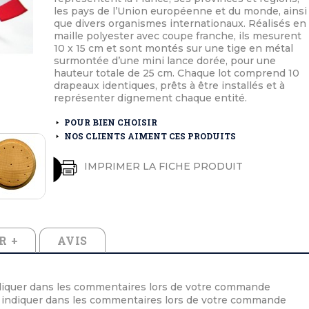
éton extérieurs
ributs
les pays de l’Union européenne et du monde, ainsi
étal extérieurs
lle et médaille d'honneur
que divers organismes internationaux. Réalisés en
rte fanion
maille polyester avec coupe franche, ils mesurent
et cérémonies
10 x 15 cm et sont montés sur une tige en métal
surmontée d’une mini lance dorée, pour une
hauteur totale de 25 cm. Chaque lot comprend 10
drapeaux identiques, prêts à être installés et à
représenter dignement chaque entité.
POUR BIEN CHOISIR
NOS CLIENTS AIMENT CES PRODUITS
IMPRIMER LA FICHE PRODUIT
R +
AVIS
ndiquer dans les commentaires lors de votre commande
 indiquer dans les commentaires lors de votre commande