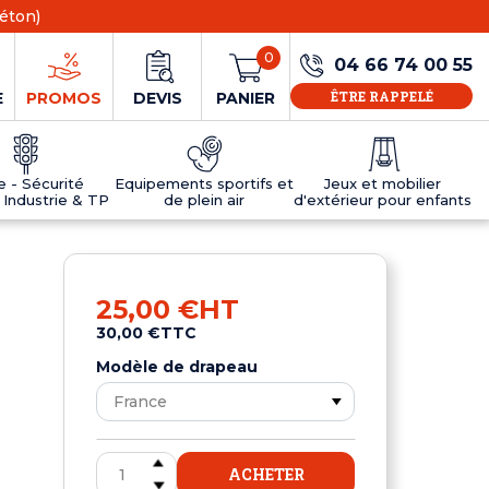
éton)
0
04 66 74 00 55
ÊTRE RAPPELÉ
E
PROMOS
DEVIS
PANIER
ie - Sécurité
Equipements sportifs et
Jeux et mobilier
 Industrie & TP
de plein air
d'extérieur pour enfants
NS
EAUX
R
E JEUX
ÉRIEUR
IFS
PANNEAU D'INFORMATION ÂGE
TABLES DE PING-PONG ET TEQBALL
D'UTILISATION
ier
e sécurité
Tables de ping pong en béton
25,00 €
HT
Tables de ping-pong en résine
30,00 €
TTC
MOBILIER D'EXTÉRIEUR POUR ENFANTS
R
Modèle de drapeau
u
ACHETER