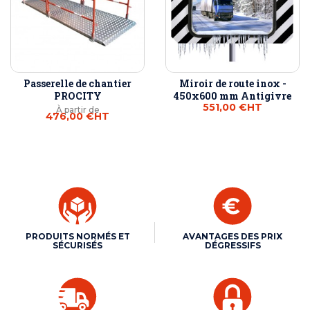
Passerelle de chantier
Miroir de route inox -
PROCITY
450x600 mm Antigivre
551,00 €
HT
À partir de
476,00 €
HT
PRODUITS NORMÉS ET
AVANTAGES DES PRIX
SÉCURISÉS
DÉGRESSIFS