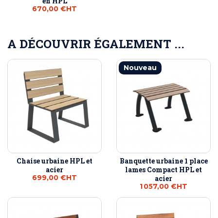
en HPL
670,00 €
HT
A DÉCOUVRIR ÉGALEMENT ...
Nouveau
Chaise urbaine HPL et
Banquette urbaine 1 place
acier
lames Compact HPL et
699,00 €
HT
acier
1 057,00 €
HT