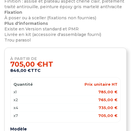
Finition : assise et plateau aspect chêne clair, piètement
traité antirouille, peinture époxy gris martelé anthracite
Fixation
À poser ou à sceller (fixations non fournies)
Plus d'informations
Existe en Version standard et PMR
Livrée en kit (accessoire d'assemblage fourni)
Trou parasol
À PARTIR DE
705,00 €
HT
846,00 €
TTC
Quantité
Prix unitaire HT
x1
785,00 €
x2
765,00 €
x4
735,00 €
x7
705,00 €
Modèle