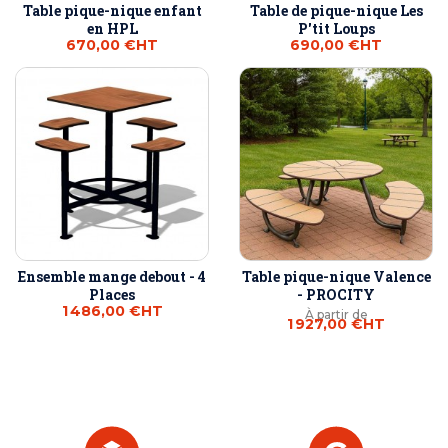
Table pique-nique enfant
Table de pique-nique Les
en HPL
P'tit Loups
670,00 €
HT
690,00 €
HT
Ensemble mange debout - 4
Table pique-nique Valence
Places
- PROCITY
1 486,00 €
HT
À partir de
1 927,00 €
HT