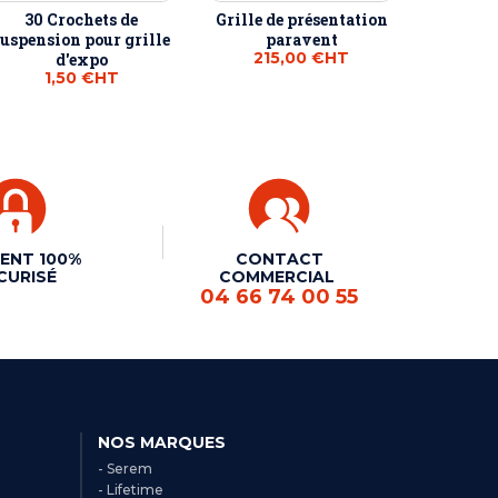
30 Crochets de
Grille de présentation
suspension pour grille
paravent
215,00 €
HT
d'expo
1,50 €
HT
ENT 100%
CONTACT
CURISÉ
COMMERCIAL
04 66 74 00 55
NOS MARQUES
- Serem
- Lifetime