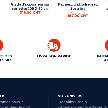
Grille d'exposition sur
Panneau d'affichage en
roulettes 200 X 80 cm
feutrine
319,00 €
HT
À partir de
187,00 €
HT
ES DES
LIVRAISON RAPIDE
PAIEM
ESSIFS
SÉ
POS
NOS UNIVERS
ommes nous ?
- Mobilier urbain
son et frais de port
- Aménagements extérieurs