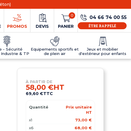
éton)
0
04 66 74 00 55
ÊTRE RAPPELÉ
E
PROMOS
DEVIS
PANIER
ie - Sécurité
Equipements sportifs et
Jeux et mobilier
 Industrie & TP
de plein air
d'extérieur pour enfants
NS
EAUX
R
E JEUX
ÉRIEUR
IFS
PANNEAU D'INFORMATION ÂGE
TABLES DE PING-PONG ET TEQBALL
D'UTILISATION
ier
e sécurité
Tables de ping pong en béton
À PARTIR DE
Tables de ping-pong en résine
58,00 €
HT
MOBILIER D'EXTÉRIEUR POUR ENFANTS
69,60 €
TTC
R
Quantité
Prix unitaire
u
HT
x1
73,00 €
x6
68,00 €