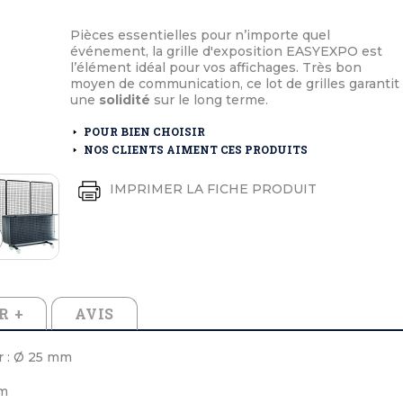
éton extérieurs
ributs
étal extérieurs
lle et médaille d'honneur
Pièces essentielles pour n’importe quel
rte fanion
événement, la grille d'exposition EASYEXPO est
et cérémonies
l’élément idéal pour vos affichages. Très bon
moyen de communication, ce lot de grilles garantit
une
solidité
sur le long terme.
POUR BIEN CHOISIR
NOS CLIENTS AIMENT CES PRODUITS
IMPRIMER LA FICHE PRODUIT
R +
AVIS
r : Ø 25 mm
mm