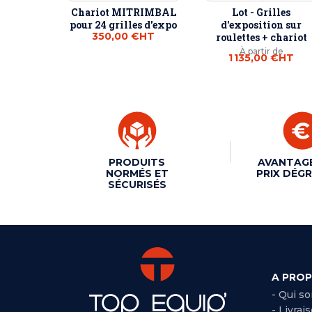
Chariot MITRIMBAL
Lot - Grilles
pour 24 grilles d'expo
d'exposition sur
350,00 €
HT
roulettes + chariot
À partir de
1 135,00 €
HT
PRODUITS
AVANTAG
NORMÉS ET
PRIX DÉGR
SÉCURISÉS
A PRO
- Qui s
- Livrai