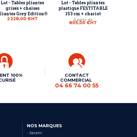
Lot - Tables pliantes
Lot - Tables pliantes
grises + chaises
plastique FESTITABLE
liantes Grey Edition®
153 cm + chariot
2 228,00 €
HT
À partir de
805,00 €
HT
ENT 100%
CONTACT
CURISÉ
COMMERCIAL
04 66 74 00 55
NOS MARQUES
- Serem