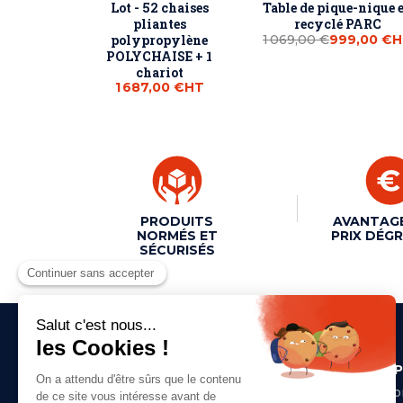
Lot - 52 chaises
Table de pique-nique 
pliantes
recyclé PARC
polypropylène
1 069,00 €
999,00 €
H
POLYCHAISE + 1
chariot
1 687,00 €
HT
PRODUITS
AVANTAG
NORMÉS ET
PRIX DÉGR
SÉCURISÉS
A PRO
- Qui s