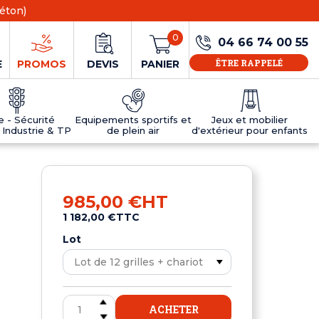
éton)
0
04 66 74 00 55
ÊTRE RAPPELÉ
E
PROMOS
DEVIS
PANIER
ie - Sécurité
Equipements sportifs et
Jeux et mobilier
 Industrie & TP
de plein air
d'extérieur pour enfants
NS
EAUX
R
E JEUX
ÉRIEUR
IFS
PANNEAU D'INFORMATION ÂGE
TABLES DE PING-PONG ET TEQBALL
D'UTILISATION
ier
e sécurité
Tables de ping pong en béton
985,00 €
HT
Tables de ping-pong en résine
1 182,00 €
TTC
MOBILIER D'EXTÉRIEUR POUR ENFANTS
R
Lot
u
ACHETER