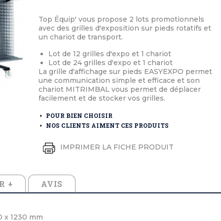
éton extérieurs
ributs
étal extérieurs
lle et médaille d'honneur
Top Équip' vous propose 2 lots promotionnels
rte fanion
avec des grilles d'exposition sur pieds rotatifs et
et cérémonies
un chariot de transport.
Lot de 12 grilles d'expo et 1 chariot
Lot de 24 grilles d'expo et 1 chariot
La grille d'affichage sur pieds EASYEXPO permet
une communication simple et efficace et son
chariot MITRIMBAL vous permet de déplacer
facilement et de stocker vos grilles.
POUR BIEN CHOISIR
NOS CLIENTS AIMENT CES PRODUITS
IMPRIMER LA FICHE PRODUIT
R +
AVIS
00 x 1230 mm