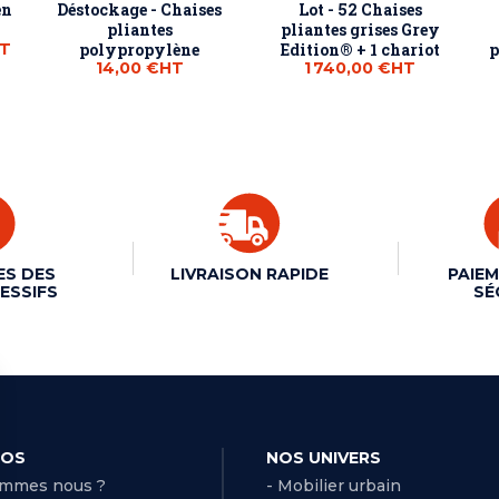
en
Déstockage - Chaises
Lot - 52 Chaises
pliantes
pliantes grises Grey
T
polypropylène
Edition® + 1 chariot
p
14,00 €
HT
1 740,00 €
HT
ES DES
LIVRAISON RAPIDE
PAIEM
ESSIFS
SÉ
POS
NOS UNIVERS
ommes nous ?
- Mobilier urbain