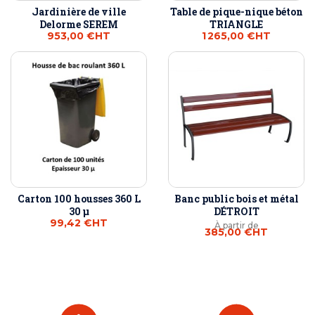
Jardinière de ville
Table de pique-nique béton
Delorme SEREM
TRIANGLE
953,00 €
HT
1 265,00 €
HT
Carton 100 housses 360 L
Banc public bois et métal
30 µ
DÉTROIT
99,42 €
HT
À partir de
385,00 €
HT