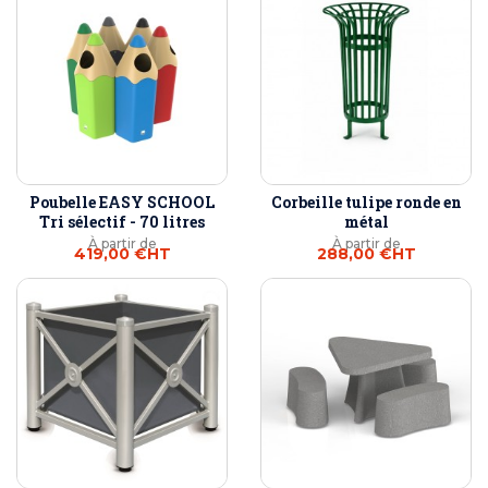
Poubelle EASY SCHOOL
Corbeille tulipe ronde en
Tri sélectif - 70 litres
métal
À partir de
À partir de
419,00 €
HT
288,00 €
HT