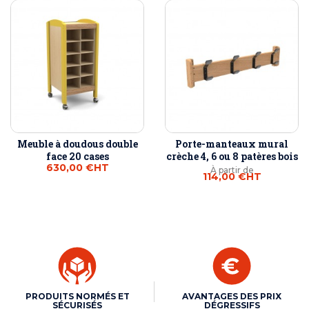
Meuble à doudous double
Porte-manteaux mural
face 20 cases
crèche 4, 6 ou 8 patères bois
630,00 €
HT
À partir de
114,00 €
HT
PRODUITS NORMÉS ET
AVANTAGES DES PRIX
SÉCURISÉS
DÉGRESSIFS