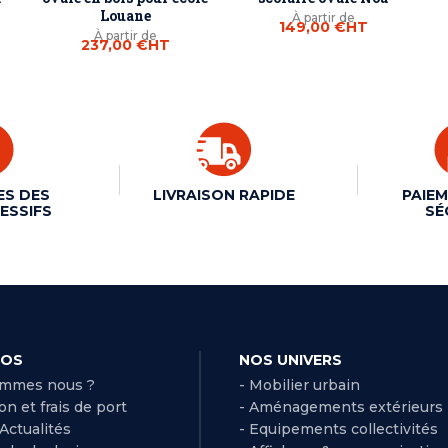
Louane
À partir de
149,00 €
HT
À partir de
237,00 €
HT
ES DES
LIVRAISON RAPIDE
PAIEM
ESSIFS
SÉ
POS
NOS UNIVERS
ommes nous ?
- Mobilier urbain
son et frais de port
- Aménagements extérieurs
 Actualités
- Equipements collectivités