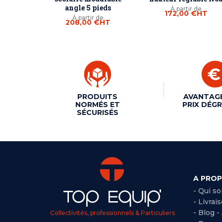
angle 5 pieds
À partir de
172,00 €
HT
À partir de
208,00 €
HT
PRODUITS
AVANTAG
NORMÉS ET
PRIX DÉGR
SÉCURISÉS
A PRO
- Qui s
- Livrai
- Blog -
Collectivités, professionnels & Particuliers