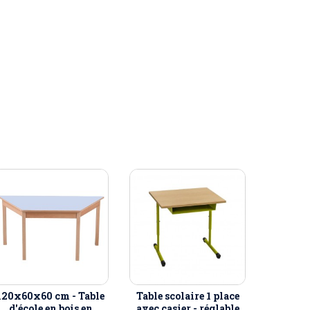
120x60x60 cm - Table
Table scolaire 1 place
d'école en bois en
avec casier - réglable