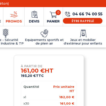
éton)
0
04 66 74 00 55
ÊTRE RAPPELÉ
E
PROMOS
DEVIS
PANIER
ie - Sécurité
Equipements sportifs et
Jeux et mobilier
 Industrie & TP
de plein air
d'extérieur pour enfants
NS
EAUX
R
E JEUX
ÉRIEUR
IFS
PANNEAU D'INFORMATION ÂGE
TABLES DE PING-PONG ET TEQBALL
D'UTILISATION
ier
e sécurité
Tables de ping pong en béton
À PARTIR DE
Tables de ping-pong en résine
161,00 €
HT
MOBILIER D'EXTÉRIEUR POUR ENFANTS
193,20 €
TTC
R
Quantité
Prix unitaire
u
HT
x1
182,00 €
x30
161,00 €