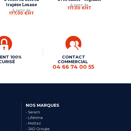
trapèze Louane
À partir de
117,00 €
HT
À partir de
177,00 €
HT
ENT 100%
CONTACT
CURISÉ
COMMERCIAL
04 66 74 00 55
NOS MARQUES
- Serem
- Lifetime
- Mottez
- JAD Groupe