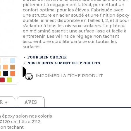
éton extérieurs
ributs
piétement à dégagement latéral, permettant un
étal extérieurs
lle et médaille d'honneur
confort optimal pour les élèves. Fabriquée avec
rte fanion
une structure en acier soudé et une finition époxy
et cérémonies
durable, elle est disponible en tailles 1, 2, et 3 pour
s'adapter à tous les niveaux scolaires. Le plateau
en mélaminé garantit une surface lisse et facile à
entretenir. Les vérins de réglage non tachant
assurent une stabilité parfaite sur toutes les
surfaces.
POUR BIEN CHOISIR
NOS CLIENTS AIMENT CES PRODUITS
IMPRIMER LA FICHE PRODUIT
R +
AVIS
n époxy selon nos coloris
Ø120 cm hêtre 2112
non tachant