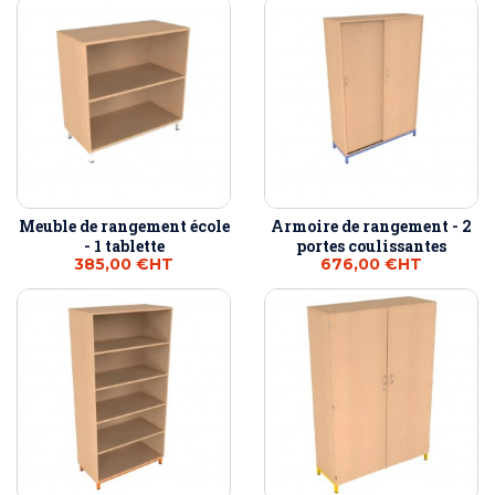
Meuble de rangement école
Armoire de rangement - 2
- 1 tablette
portes coulissantes
385,00 €
HT
676,00 €
HT