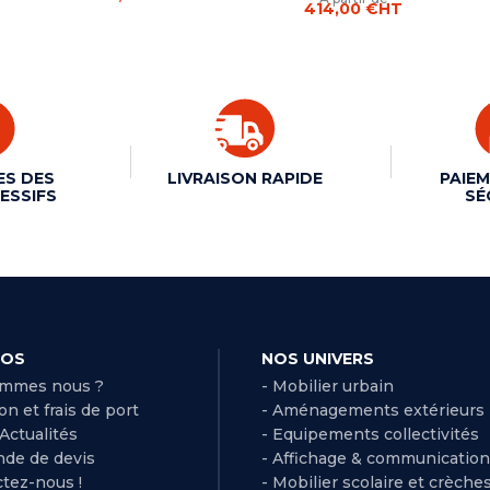
414,00 €
HT
ES DES
LIVRAISON RAPIDE
PAIEM
ESSIFS
SÉ
POS
NOS UNIVERS
ommes nous ?
- Mobilier urbain
son et frais de port
- Aménagements extérieurs
 Actualités
- Equipements collectivités
de de devis
- Affichage & communication
ctez-nous !
- Mobilier scolaire et crèche