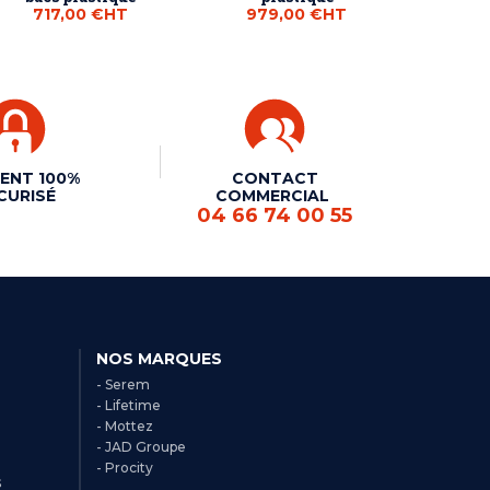
717,00 €
HT
979,00 €
HT
ENT 100%
CONTACT
CURISÉ
COMMERCIAL
04 66 74 00 55
NOS MARQUES
- Serem
- Lifetime
- Mottez
- JAD Groupe
- Procity
s