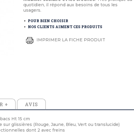
éton extérieurs
ributs
quotidien, il répond aux besoins de tous les
étal extérieurs
lle et médaille d'honneur
usagers.
rte fanion
et cérémonies
POUR BIEN CHOISIR
NOS CLIENTS AIMENT CES PRODUITS
IMPRIMER LA FICHE PRODUIT
R +
AVIS
 bacs Ht 15 cm
sur glissières (Rouge, Jaune, Bleu, Vert ou translucide)
ctionnelles dont 2 avec freins