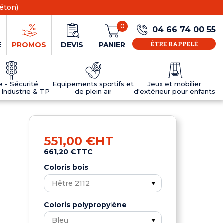
éton)
0
04 66 74 00 55
ÊTRE RAPPELÉ
E
PROMOS
DEVIS
PANIER
ie - Sécurité
Equipements sportifs et
Jeux et mobilier
 Industrie & TP
de plein air
d'extérieur pour enfants
NS
EAUX
R
E JEUX
ÉRIEUR
IFS
PANNEAU D'INFORMATION ÂGE
TABLES DE PING-PONG ET TEQBALL
D'UTILISATION
ier
e sécurité
Tables de ping pong en béton
551,00 €
HT
Tables de ping-pong en résine
661,20 €
TTC
MOBILIER D'EXTÉRIEUR POUR ENFANTS
R
Coloris bois
u
Coloris polypropylène