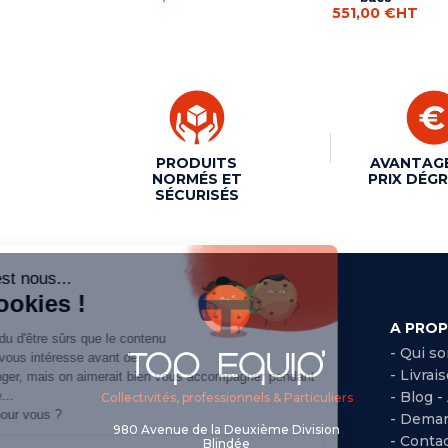
551,00 €
HT
PRODUITS
AVANTAG
NORMÉS ET
PRIX DÉGR
SÉCURISÉS
A PRO
- Qui s
- Livrai
- Blog -
Collectivités, professionnels & Particuliers
- Deman
980 Avenue de la Deuxième Division
- Conta
Blindée