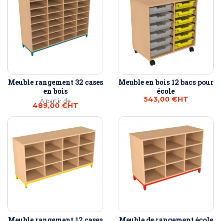
Meuble rangement 32 cases
Meuble en bois 12 bacs pour
en bois
école
543,00 €
HT
À partir de
489,00 €
HT
Meuble rangement 12 cases
Meuble de rangement école