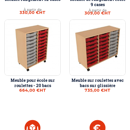
9 cases
À partir de
À partir de
330,00 €
HT
309,00 €
HT
Meuble pour école sur
Meuble sur roulettes avec
roulettes - 20 bacs
bacs sur glissière
664,00 €
HT
735,00 €
HT