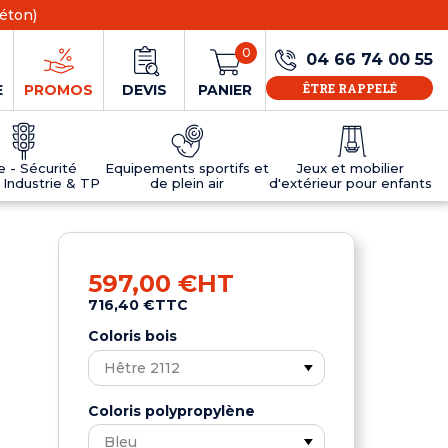
éton)
0
04 66 74 00 55
ÊTRE RAPPELÉ
E
PROMOS
DEVIS
PANIER
ie - Sécurité
Equipements sportifs et
Jeux et mobilier
 Industrie & TP
de plein air
d'extérieur pour enfants
NS
EAUX
R
E JEUX
ÉRIEUR
IFS
PANNEAU D'INFORMATION ÂGE
TABLES DE PING-PONG ET TEQBALL
D'UTILISATION
ier
e sécurité
Tables de ping pong en béton
597,00 €
HT
Tables de ping-pong en résine
716,40 €
TTC
MOBILIER D'EXTÉRIEUR POUR ENFANTS
R
Coloris bois
u
Coloris polypropylène