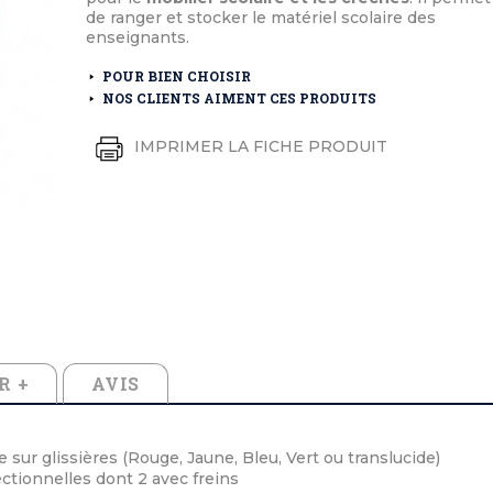
éton extérieurs
ributs
de ranger et stocker le matériel scolaire des
étal extérieurs
lle et médaille d'honneur
enseignants.
rte fanion
et cérémonies
POUR BIEN CHOISIR
NOS CLIENTS AIMENT CES PRODUITS
IMPRIMER LA FICHE PRODUIT
R +
AVIS
sur glissières (Rouge, Jaune, Bleu, Vert ou translucide)
ctionnelles dont 2 avec freins