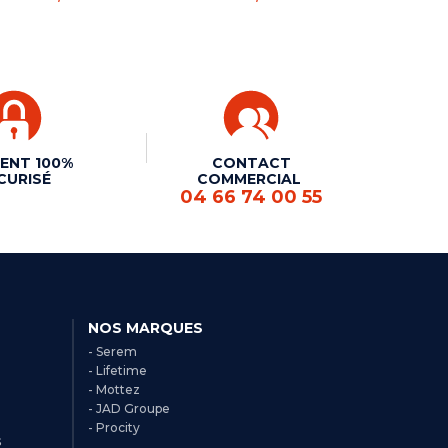
ENT 100%
CONTACT
CURISÉ
COMMERCIAL
04 66 74 00 55
NOS MARQUES
- Serem
- Lifetime
- Mottez
- JAD Groupe
- Procity
s