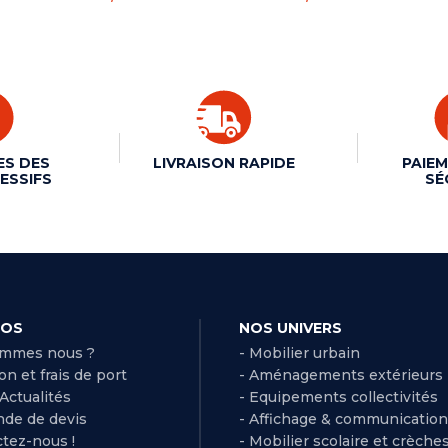
ES DES
LIVRAISON RAPIDE
PAIEM
ESSIFS
SÉ
POS
NOS UNIVERS
ommes nous ?
- Mobilier urbain
son et frais de port
- Aménagements extérieurs
 Actualités
- Equipements collectivités
de de devis
- Affichage & communication
ctez-nous !
- Mobilier scolaire et crèche