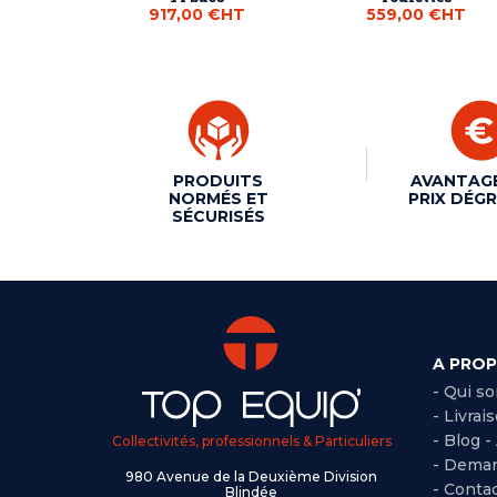
917,00 €
HT
559,00 €
HT
PRODUITS
AVANTAG
NORMÉS ET
PRIX DÉGR
SÉCURISÉS
A PRO
- Qui s
- Livrai
- Blog -
Collectivités, professionnels & Particuliers
- Deman
980 Avenue de la Deuxième Division
- Conta
Blindée