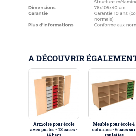
Structure mélaminé
Dimensions
76x105x40 cm
Garantie
Garantie 10 ans (co
normale)
Plus d'informations
Conforme aux norme
A DÉCOUVRIR ÉGALEMENT 
Armoire pour école
Meuble pour école 4
avec portes - 13 cases -
colonnes - 6 bacs sur
14 bacs
roulettes