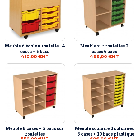
Meuble d'école à roulette - 4
Meuble sur roulettes 2
cases + 6 bacs
cases 6 bacs
410,00 €
HT
469,00 €
HT
Meuble 8 cases + 5 bacs sur
Meuble scolaire 3 colonnes
roulettes
- 8 cases + 10 bacs plastique
550,00 €
HT
606,00 €
HT