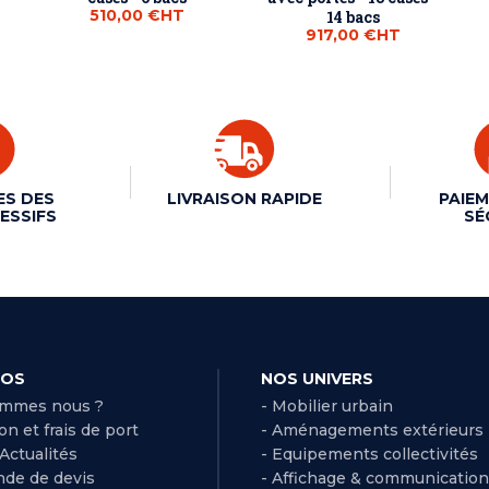
510,00 €
HT
14 bacs
917,00 €
HT
ES DES
LIVRAISON RAPIDE
PAIEM
ESSIFS
SÉ
POS
NOS UNIVERS
ommes nous ?
- Mobilier urbain
son et frais de port
- Aménagements extérieurs
 Actualités
- Equipements collectivités
de de devis
- Affichage & communication