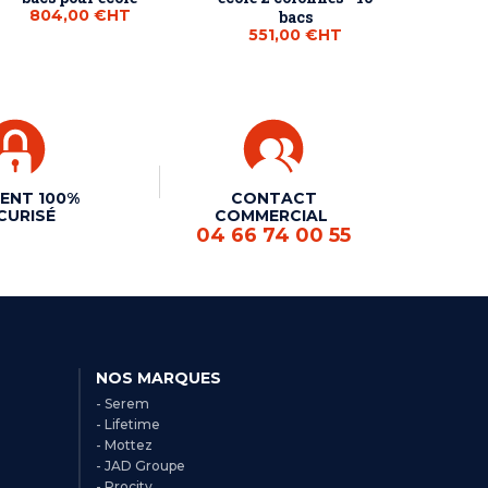
804,00 €
HT
bacs
551,00 €
HT
ENT 100%
CONTACT
CURISÉ
COMMERCIAL
04 66 74 00 55
NOS MARQUES
- Serem
- Lifetime
- Mottez
- JAD Groupe
- Procity