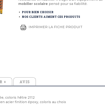
éton extérieurs
ributs
mobilier scolaire
pensé pour sa fiabilité.
étal extérieurs
lle et médaille d'honneur
rte fanion
POUR BIEN CHOISIR
et cérémonies
NOS CLIENTS AIMENT CES PRODUITS
IMPRIMER LA FICHE PRODUIT
R +
AVIS
e, coloris hêtre 2112
n acier finition époxy, coloris au choix