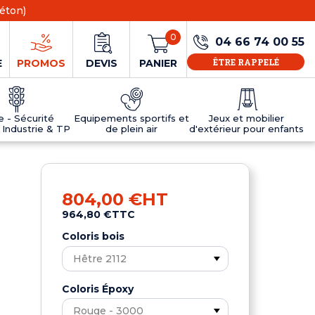
éton)
0
04 66 74 00 55
ÊTRE RAPPELÉ
E
PROMOS
DEVIS
PANIER
ie - Sécurité
Equipements sportifs et
Jeux et mobilier
 Industrie & TP
de plein air
d'extérieur pour enfants
NS
EAUX
R
E JEUX
ÉRIEUR
IFS
PANNEAU D'INFORMATION ÂGE
TABLES DE PING-PONG ET TEQBALL
D'UTILISATION
ier
e sécurité
Tables de ping pong en béton
804,00 €
HT
Tables de ping-pong en résine
964,80 €
TTC
MOBILIER D'EXTÉRIEUR POUR ENFANTS
R
Coloris bois
u
Coloris Époxy