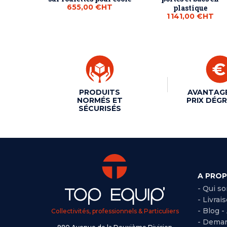
655,00 €
HT
plastique
1 141,00 €
HT
PRODUITS
AVANTAG
NORMÉS ET
PRIX DÉGR
SÉCURISÉS
A PRO
- Qui s
- Livrai
- Blog -
Collectivités, professionnels & Particuliers
- Deman