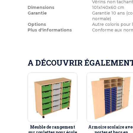
Vérins non tachan
Dimensions
101x140x60 cm
Garantie
Garantie 10 ans (co
normale)
Options
Autre coloris pour
Plus d'informations
Conforme aux norme
A DÉCOUVRIR ÉGALEMENT 
Meuble de rangement
Armoire scolaire ave
sur roulettes pour école
portes et bacs en