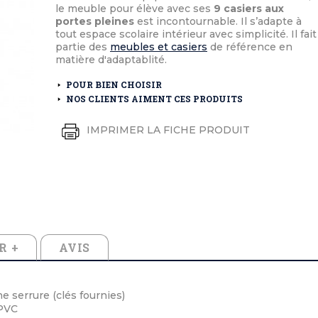
éton extérieurs
ributs
le meuble pour élève avec ses
9 casiers aux
étal extérieurs
lle et médaille d'honneur
portes pleines
est incontournable. Il s’adapte à
rte fanion
tout espace scolaire intérieur avec simplicité. Il fait
et cérémonies
partie des
meubles et casiers
de référence en
matière d'adaptablité.
POUR BIEN CHOISIR
NOS CLIENTS AIMENT CES PRODUITS
IMPRIMER LA FICHE PRODUIT
R +
AVIS
e serrure (clés fournies)
 PVC