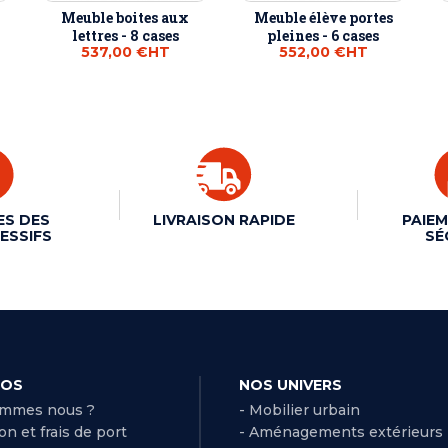
Meuble boites aux
Meuble élève portes
lettres - 8 cases
pleines - 6 cases
537,00 €
HT
552,00 €
HT
ES DES
LIVRAISON RAPIDE
PAIEM
ESSIFS
SÉ
POS
NOS UNIVERS
ommes nous ?
- Mobilier urbain
son et frais de port
- Aménagements extérieurs