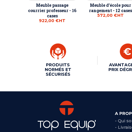
Meuble passage
Meuble d'école pour
courrier professeur - 16
rangement - 12 cases
572,00 €
HT
cases
922,00 €
HT
PRODUITS
AVANTAG
NORMÉS ET
PRIX DÉGR
SÉCURISÉS
A PRO
- Qui s
- Livrai