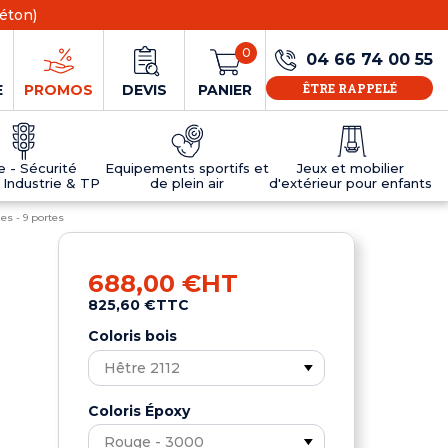
éton)
0
04 66 74 00 55
ÊTRE RAPPELÉ
E
PROMOS
DEVIS
PANIER
ie - Sécurité
Equipements sportifs et
Jeux et mobilier
 Industrie & TP
de plein air
d'extérieur pour enfants
es - 9 portes
NS
EAUX
R
E JEUX
ÉRIEUR
IFS
PANNEAU D'INFORMATION ÂGE
TABLES DE PING-PONG ET TEQBALL
D'UTILISATION
ier
e sécurité
Tables de ping pong en béton
688,00 €
HT
Tables de ping-pong en résine
825,60 €
TTC
MOBILIER D'EXTÉRIEUR POUR ENFANTS
R
Coloris bois
u
Coloris Époxy