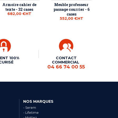
Armoire cahier de
Meuble professeur
texte - 32 cases
passage courrier - 6
682,00 €
HT
cases
552,00 €
HT
ENT 100%
CONTACT
CURISÉ
COMMERCIAL
04 66 74 00 55
NOS MARQUES
- Serem
- Lifetime
- Mottez