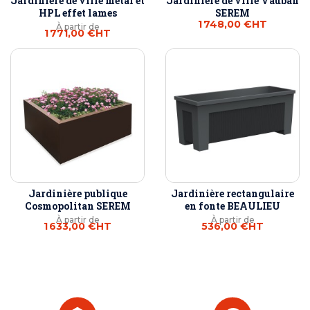
Jardinière de ville métal et
Jardinière de ville Vauban
HPL effet lames
SEREM
1 748,00 €
HT
À partir de
1 771,00 €
HT
Jardinière publique
Jardinière rectangulaire
Cosmopolitan SEREM
en fonte BEAULIEU
À partir de
À partir de
1 633,00 €
HT
536,00 €
HT