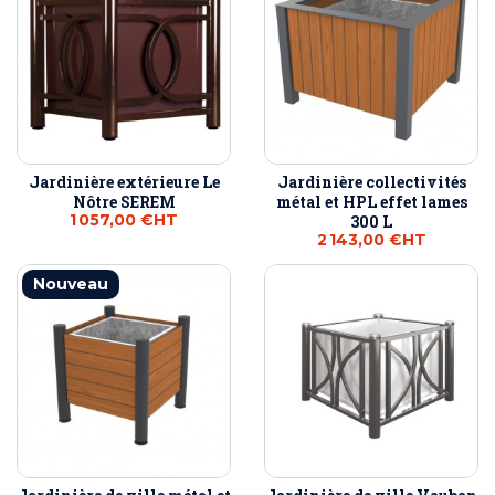
Jardinière extérieure Le
Jardinière collectivités
Nôtre SEREM
métal et HPL effet lames
1 057,00 €
HT
300 L
2 143,00 €
HT
Nouveau