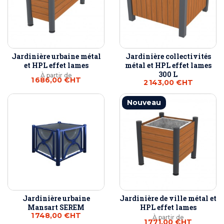
Jardinière urbaine métal
Jardinière collectivités
et HPL effet lames
métal et HPL effet lames
300 L
À partir de
1 686,00 €
HT
2 143,00 €
HT
Nouveau
Jardinière urbaine
Jardinière de ville métal et
Mansart SEREM
HPL effet lames
1 748,00 €
HT
À partir de
1 771,00 €
HT