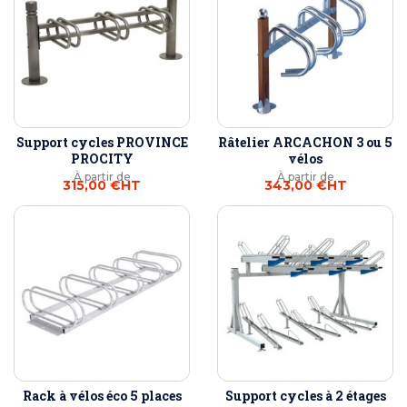
Support cycles PROVINCE
Râtelier ARCACHON 3 ou 5
PROCITY
vélos
À partir de
À partir de
315,00 €
HT
343,00 €
HT
Rack à vélos éco 5 places
Support cycles à 2 étages