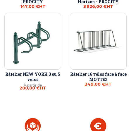
PROCITY
Horizon - PROCITY
147,00 €
HT
3 926,00 €
HT
Râtelier NEW YORK 3 ou 5
Râtelier 16 vélos face à face
vélos
MOTTEZ
349,00 €
HT
À partir de
280,00 €
HT