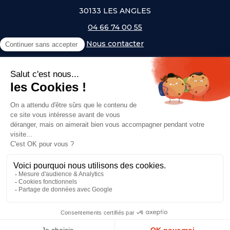
30133 LES ANGLES
04 66 74 00 55
Nous contacter
A PROPOS
NOS UNIVERS
NOS MARQUES
- Serem
- Lifetime
- Mottez
- JAD Groupe
- Procity
© Copyright 2026, Top Equip' - Réalisé par
Agence Off