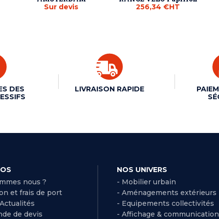
Sur devis
256,34 €
HT
ES DES
LIVRAISON RAPIDE
PAIEM
ESSIFS
SÉ
POS
NOS UNIVERS
ommes nous ?
- Mobilier urbain
son et frais de port
- Aménagements extérieurs
 Actualités
- Equipements collectivités
de de devis
- Affichage & communication