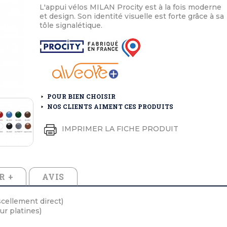
éton extérieurs
ributs
L'appui vélos MILAN Procity est à la fois moderne
étal extérieurs
lle et médaille d'honneur
et design. Son identité visuelle est forte grâce à sa
rte fanion
tôle signalétique.
et cérémonies
POUR BIEN CHOISIR
NOS CLIENTS AIMENT CES PRODUITS
IMPRIMER LA FICHE PRODUIT
R +
AVIS
cellement direct)
ur platines)