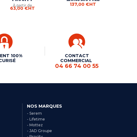
137,00 €
HT
À partir de
63,00 €
HT
ENT 100%
CONTACT
CURISÉ
COMMERCIAL
04 66 74 00 55
NOS MARQUES
- Serem
- Lifetime
- Mottez
- JAD Groupe
- Procity