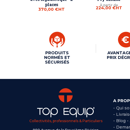
places
À partir de
224,00 €
HT
370,00 €
HT
PRODUITS
AVANTAG
NORMÉS ET
PRIX DÉGR
SÉCURISÉS
A PRO
- Qui s
- Livrai
- Blog -
Collectivités, professionnels & Particuliers
- Deman