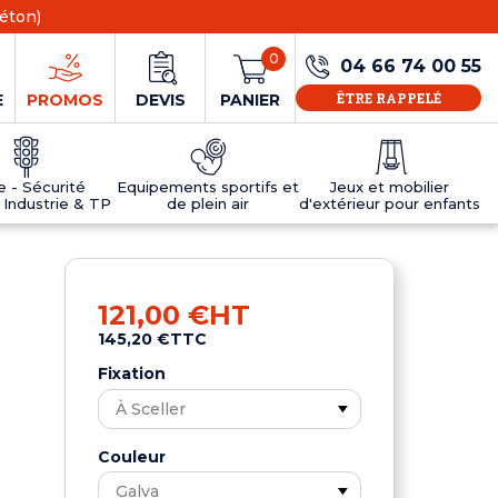
éton)
0
04 66 74 00 55
ÊTRE RAPPELÉ
E
PROMOS
DEVIS
PANIER
ie - Sécurité
Equipements sportifs et
Jeux et mobilier
 Industrie & TP
de plein air
d'extérieur pour enfants
NS
EAUX
R
E JEUX
ÉRIEUR
IFS
PANNEAU D'INFORMATION ÂGE
TABLES DE PING-PONG ET TEQBALL
D'UTILISATION
ier
e sécurité
Tables de ping pong en béton
121,00 €
HT
Tables de ping-pong en résine
145,20 €
TTC
MOBILIER D'EXTÉRIEUR POUR ENFANTS
R
Fixation
u
Couleur