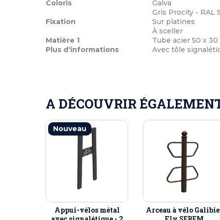
Coloris
Galva
Gris Procity - RAL
Fixation
Sur platines
À sceller
Matière 1
Tube acier 50 x 3
Plus d'informations
Avec tôle signalét
A DÉCOUVRIR ÉGALEMENT 
Nouveau
Appui-vélos métal
Arceau à vélo Galibie
avec signalétique - 2
Fly SEREM