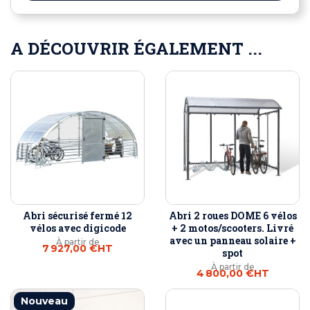
A DÉCOUVRIR ÉGALEMENT ...
Abri sécurisé fermé 12
Abri 2 roues DOME 6 vélos
vélos avec digicode
+ 2 motos/scooters. Livré
avec un panneau solaire +
À partir de
7 927,00 €
HT
spot
À partir de
4 800,00 €
HT
Nouveau