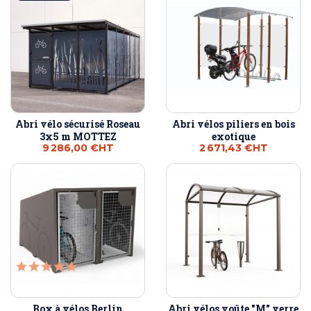
Abri vélo sécurisé Roseau
Abri vélos piliers en bois
3x5 m MOTTEZ
exotique
9 286,00 €
HT
2 671,43 €
HT
Box à vélos Berlin
Abri vélos voûte "M" verre